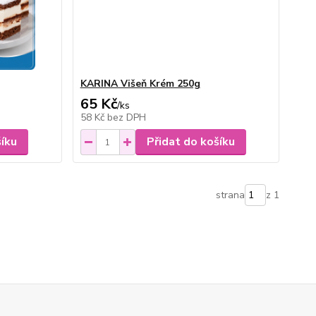
KARINA Višeň Krém 250g
65 Kč
/
ks
58 Kč
bez DPH
šíku
Přidat do košíku
strana
z 1