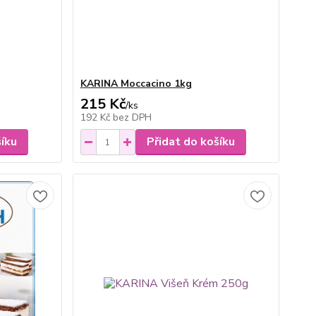
KARINA Moccacino 1kg
215 Kč
/
ks
192 Kč
bez DPH
šíku
Přidat do košíku