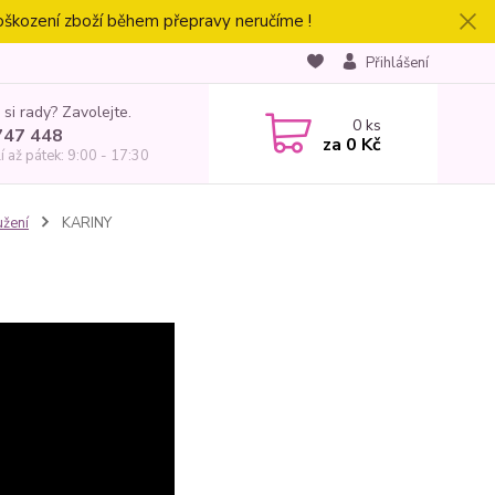
oškození zboží během přepravy neručíme !
Přihlášení
 si rady? Zavolejte.
0
ks
747 448
za
0 Kč
í až pátek: 9:00 - 17:30
užení
KARINY