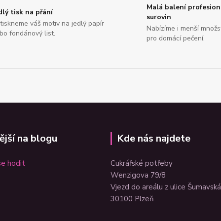
Malá balení profesion
dlý tisk na přání
surovin
tiskneme váš motiv na jedlý papír
Nabízíme i menší množs
bo fondánový list.
pro domácí pečení.
ější na blogu
Kde nás najdete
e hodit
Cukrářské potřeby
Wenzigova 79/8
Vjezd do areálu z ulice Šumavská
30100 Plzeň