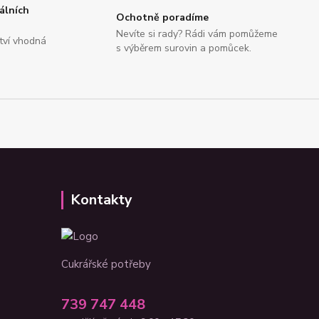
álních
Ochotně poradíme
Nevíte si rady? Rádi vám pomůžeme
tví vhodná
s výběrem surovin a pomůcek.
Kontakty
Cukrářské potřeby
739 747 448