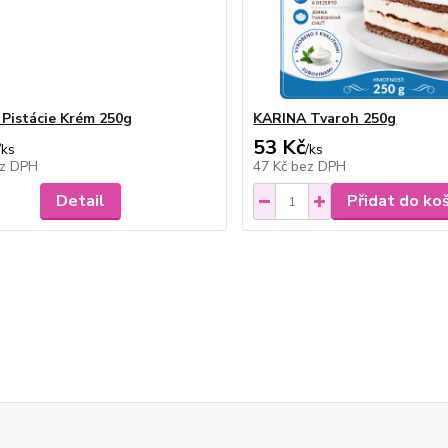
Pistácie Krém 250g
KARINA Tvaroh 250g
53 Kč
/
ks
/
ks
z DPH
47 Kč
bez DPH
Detail
Přidat do ko