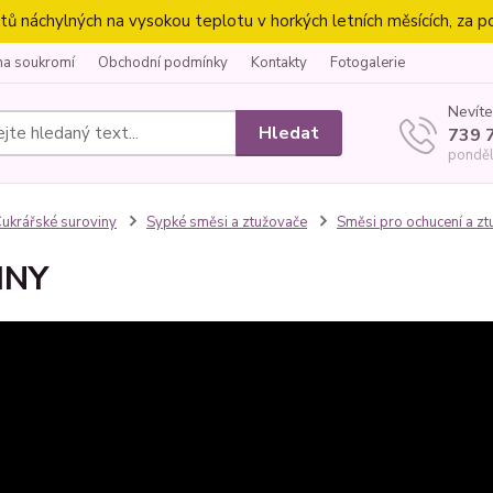
náchylných na vysokou teplotu v horkých letních měsících, za p
na soukromí
Obchodní podmínky
Kontakty
Fotogalerie
Nevíte
Hledat
739 
ponděl
ukrářské suroviny
Sypké směsi a ztužovače
Směsi pro ochucení a zt
INY