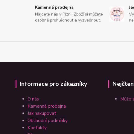
Kamenná prodejna
Je
Najdete nás v Plzni. Zboží si můžete
Vy
osobně prohlédnout a vyzvednout.
ne
Informace pro zákazníky
Nejčten
O nás
Může s
Kamenná prodejna
Jak nakupovat
Obchodní podmínky
Kontakty