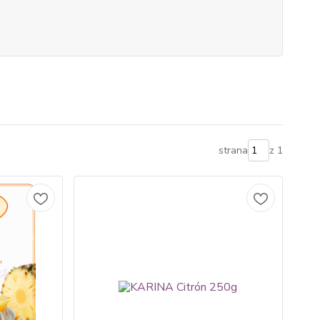
strana
z 1