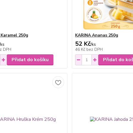
 Karamel 250g
KARINA Ananas 250g
52 Kč
/
ks
/
ks
z DPH
46 Kč
bez DPH
Přidat do košíku
Přidat do ko