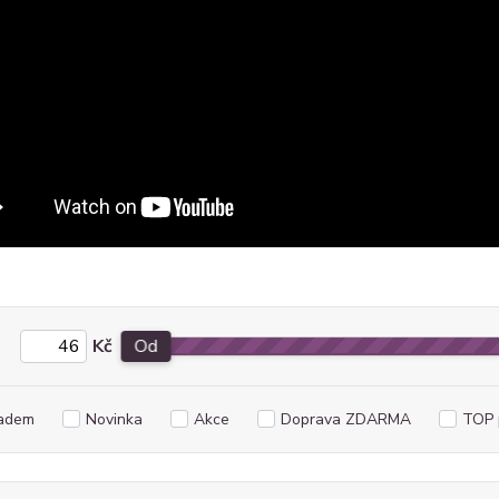
Kč
Od
adem
Novinka
Akce
Doprava ZDARMA
TOP 