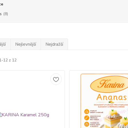
ce
s
(8)
jší
Nejlevnější
Nejdražší
1-12 z 12