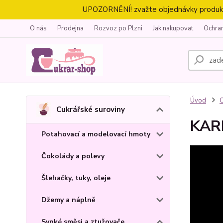
UPOZORNĚNÍ! zvažte objednávky produktů 
O nás
Prodejna
Rozvoz po Plzni
Jak nakupovat
Ochra
Úvod
C
Cukrářské suroviny
KAR
Potahovací a modelovací hmoty
Čokolády a polevy
Šlehačky, tuky, oleje
Džemy a náplně
Sypké směsi a ztužovače