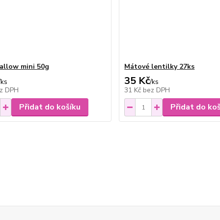
llow mini 50g
Mátové lentilky 27ks
35 Kč
/
ks
/
ks
z DPH
31 Kč
bez DPH
Přidat do košíku
Přidat do ko