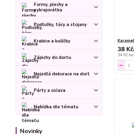
Formy, plechy a
vykrajovátka
Podložky, tácy a stojany
Karamel
Krabice a košíčky
38 Kč
34 Kč
be
Zápichy do dortu
Nejedlá dekorace na dort
Párty a oslava
Nabídka dle tématu
Novinky