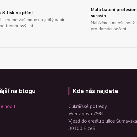
Malá balení profesion
dlý tisk na přání
surovin
tiskneme váš motiv na jedlý papír
Nabízíme i menší množs
bo fondánový list.
pro domácí pečení.
ější na blogu
Kde nás najdete
e hodit
Cukrářské potřeby
Wenzigova 79/8
Vjezd do areálu z ulice Šumavská
30100 Plzeň