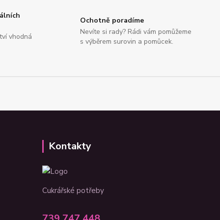
álních
Ochotně poradíme
Nevíte si rady? Rádi vám pomůžeme
tví vhodná
s výběrem surovin a pomůcek.
Kontakty
Cukrářské potřeby
739 747 448