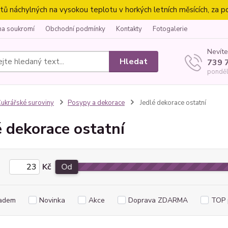
náchylných na vysokou teplotu v horkých letních měsících, za p
na soukromí
Obchodní podmínky
Kontakty
Fotogalerie
Nevíte
Hledat
739 
ponděl
ukrářské suroviny
Posypy a dekorace
Jedlé dekorace ostatní
é dekorace ostatní
Kč
Od
adem
Novinka
Akce
Doprava ZDARMA
TOP 