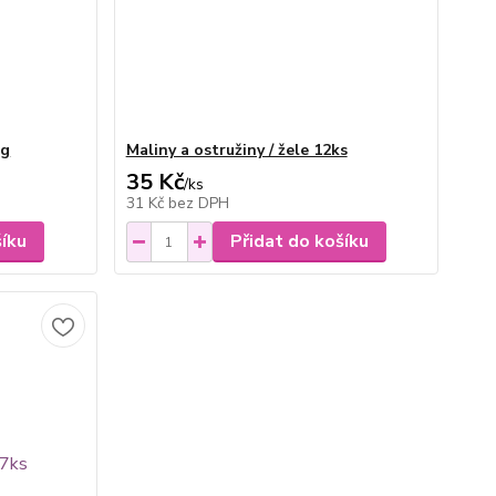
0g
Maliny a ostružiny / žele 12ks
35 Kč
/
ks
31 Kč
bez DPH
šíku
Přidat do košíku