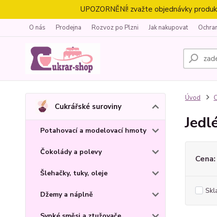
UPOZORNĚNÍ! zvažte objednávky produktů 
O nás
Prodejna
Rozvoz po Plzni
Jak nakupovat
Ochra
Úvod
C
Cukrářské suroviny
Jedl
Potahovací a modelovací hmoty
Čokolády a polevy
Cena:
Šlehačky, tuky, oleje
Skl
Džemy a náplně
Sypké směsi a ztužovače