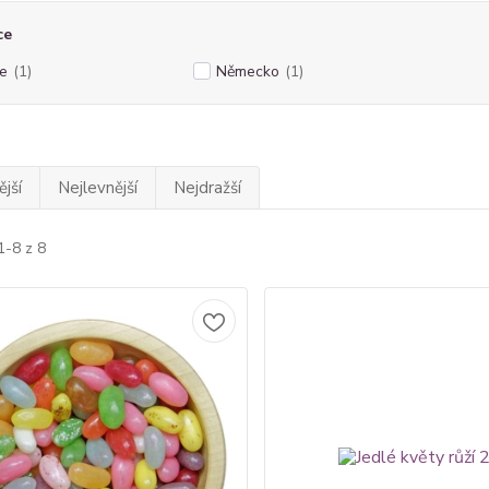
ce
ie
(1)
Německo
(1)
jší
Nejlevnější
Nejdražší
1-8 z 8