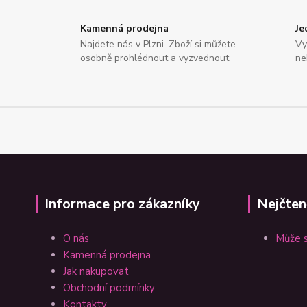
Kamenná prodejna
Je
Najdete nás v Plzni. Zboží si můžete
Vy
osobně prohlédnout a vyzvednout.
ne
Informace pro zákazníky
Nejčten
O nás
Může s
Kamenná prodejna
Jak nakupovat
Obchodní podmínky
Kontakty