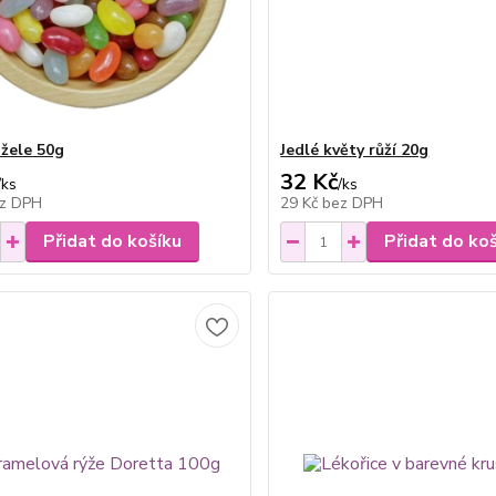
 žele 50g
Jedlé květy růží 20g
32 Kč
/
ks
/
ks
z DPH
29 Kč
bez DPH
Přidat do košíku
Přidat do ko