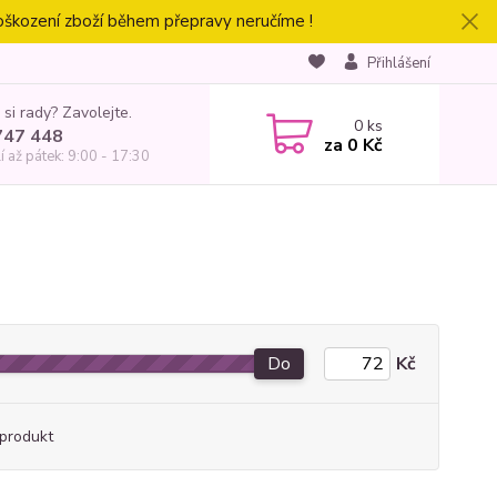
oškození zboží během přepravy neručíme !
Přihlášení
 si rady? Zavolejte.
0
ks
747 448
za
0 Kč
í až pátek: 9:00 - 17:30
Do
Kč
produkt