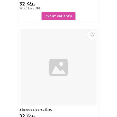
32 Kč
/
ks
26 Kč
bez DPH
Zvolit variantu
Zápich do dortu č. 30
32 Kč
/
ks