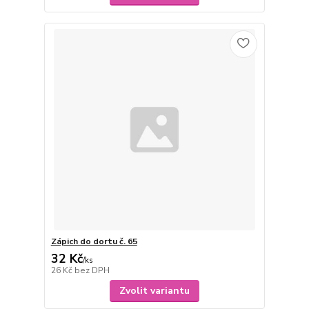
Zápich do dortu č. 65
32 Kč
/
ks
26 Kč
bez DPH
Zvolit variantu