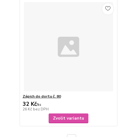
Zápich do dortu č. 80
32 Kč
/
ks
26 Kč
bez DPH
Zvolit variantu