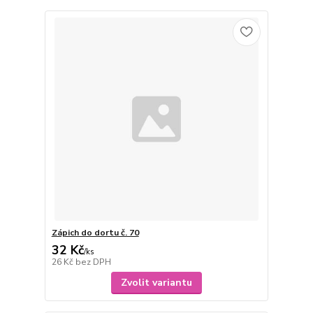
Zápich do dortu č. 70
32 Kč
/
ks
26 Kč
bez DPH
Zvolit variantu