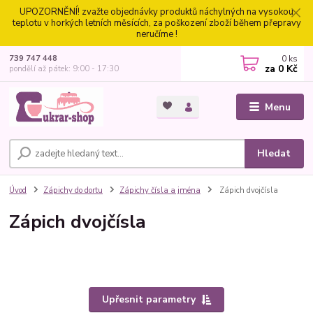
UPOZORNĚNÍ! zvažte objednávky produktů náchylných na vysokou
teplotu v horkých letních měsících, za poškození zboží během přepravy
neručíme !
0
ks
739 747 448
za
0 Kč
pondělí až pátek: 9:00 - 17:30
Menu
Hledat
Úvod
Zápichy do dortu
Zápichy čísla a jména
Zápich dvojčísla
Zápich dvojčísla
Upřesnit parametry