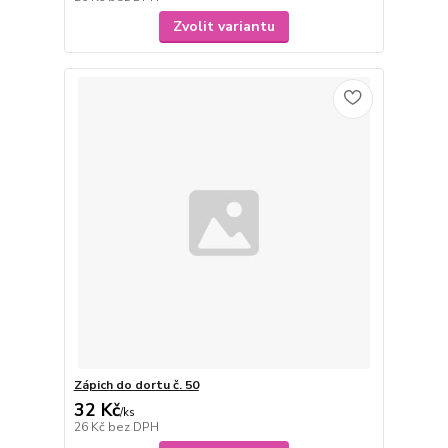
Zvolit variantu
Zápich do dortu č. 50
32 Kč
/
ks
26 Kč
bez DPH