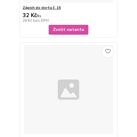
Zápich do dortu č. 15
32 Kč
/
ks
26 Kč
bez DPH
Zvolit variantu