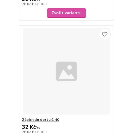
26 Kč
bez DPH
Zvolit variantu
Zápich do dortu č. 40
32 Kč
/
ks
26 Kč
bez DPH