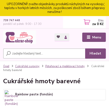
UPOZORNĚNÍ! zvažte objednávky produktů náchylných na vysokou
teplotu v horkých letních měsících, za poškození zboží během přepravy
neručíme !
0
ks
739 747 448
za
0 Kč
pondělí až pátek: 9:00 - 17:30
Menu
Hledat
Úvod
Cukrářské suroviny
Potahovací a modelovací hmoty
Cukrářské
hmoty barevné
Cukrářské hmoty barevné
Rainbow paste (fondán)