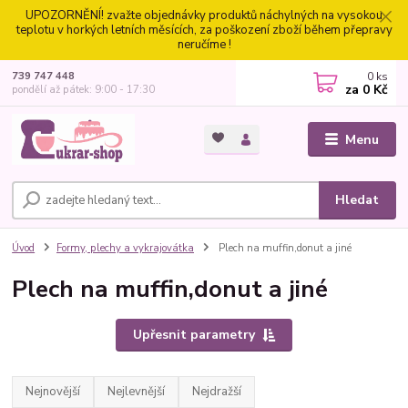
UPOZORNĚNÍ! zvažte objednávky produktů náchylných na vysokou
teplotu v horkých letních měsících, za poškození zboží během přepravy
neručíme !
0
ks
739 747 448
za
0 Kč
pondělí až pátek: 9:00 - 17:30
Menu
Hledat
Úvod
Formy, plechy a vykrajovátka
Plech na muffin,donut a jiné
Plech na muffin,donut a jiné
Upřesnit parametry
Nejnovější
Nejlevnější
Nejdražší