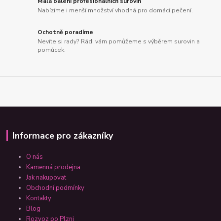
Malá balení profesionálních surovin
Nabízíme i menší množství vhodná pro domácí pečení.
Ochotně poradíme
Nevíte si rady? Rádi vám pomůžeme s výběrem surovin a
pomůcek.
Informace pro zákazníky
O nás
Kamenná prodejna
Jak nakupovat
Obchodní podmínky
Kontakty
Blog
Rozvoz po Plzni