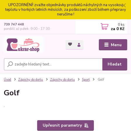
UPOZORNĚNÍ! zvažte objednávky produktů náchylných na vysokou
teplotu v horkých letních měsících, za poškození zboží během přepravy
neručíme !
0
ks
739 747 448
za
0 Kč
pondělí až pátek: 9:00 - 17:30
Menu
Hledat
Úvod
Zápichy do dortu
Zápichy do dortu
Sport
Golf
Golf
.
Upřesnit parametry