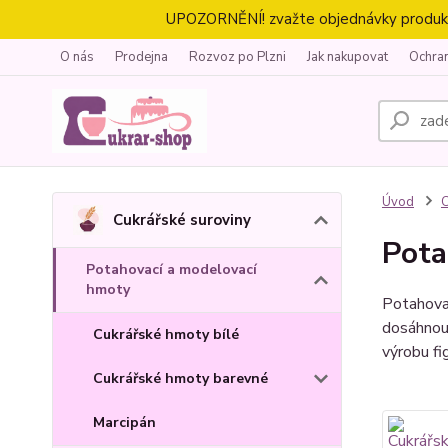
UPOZORNĚNÍ! zvažte objednávky produktů 
O nás
Prodejna
Rozvoz po Plzni
Jak nakupovat
Ochra
Úvod
C
Cukrářské suroviny
Pota
Potahovací a modelovací
hmoty
Potahovac
dosáhnout
Cukrářské hmoty bílé
výrobu fi
Cukrářské hmoty barevné
Marcipán