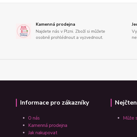
Kamenná prodejna
Je
Najdete nás v Plzni. Zboží si můžete
Vy
osobně prohlédnout a vyzvednout.
ne
Informace pro zákazníky
Nejčten
O nás
Může s
Kamenná prodejna
Jak nakupovat