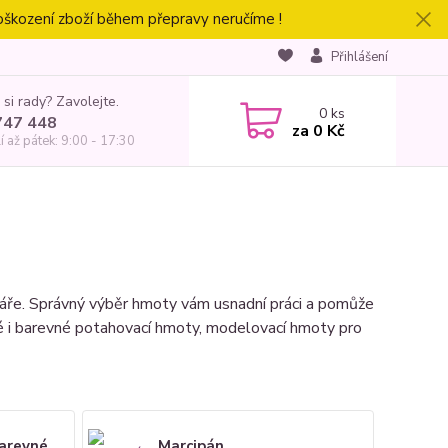
oškození zboží během přepravy neručíme !
Přihlášení
 si rady? Zavolejte.
0
ks
747 448
za
0 Kč
í až pátek: 9:00 - 17:30
ráře. Správný výběr hmoty vám usnadní práci a pomůže
lé i barevné potahovací hmoty, modelovací hmoty pro
arevné
Marcipán