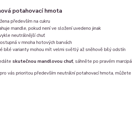
ová potahovací hmota
ožena především na cukru
huje mandle, pokud není ve složení uvedeno jinak
ykle neutrálnější chuť
dostupná v mnoha hotových barvách
é bílé varianty mohou mít velmi světlý až sněhově bílý odstín
ledáte
skutečnou mandlovou chuť
, sáhněte po pravém marcipá
pro vás prioritou především neutrální potahovací hmota, můžete 