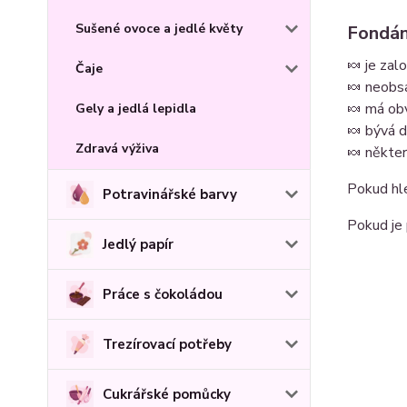
Sušené ovoce a jedlé květy
Fondán
🍬 je zal
Čaje
🍬 neobsa
🍬 má obv
Gely a jedlá lepidla
🍬 bývá 
Zdravá výživa
🍬 někter
Pokud h
Potravinářské barvy
Pokud je 
Jedlý papír
Práce s čokoládou
Trezírovací potřeby
Cukrářské pomůcky