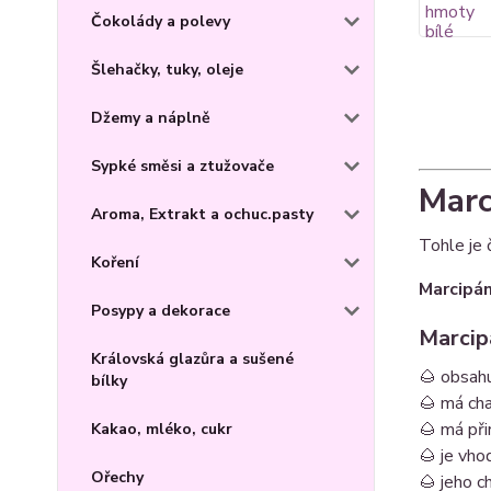
Čokolády a polevy
Šlehačky, tuky, oleje
Džemy a náplně
Sypké směsi a ztužovače
Marc
Aroma, Extrakt a ochuc.pasty
Tohle je 
Koření
Marcipán
Posypy a dekorace
Marcip
Královská glazůra a sušené
🌰 obsah
bílky
🌰 má cha
🌰 má př
Kakao, mléko, cukr
🌰 je vho
Ořechy
🌰 jeho ch