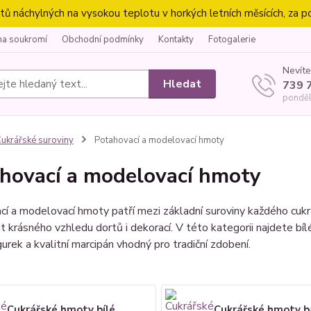
náchylných na vysokou teplotu v horkých letních měsících, za p
na soukromí
Obchodní podmínky
Kontakty
Fotogalerie
Nevíte
Hledat
739 
ponděl
ukrářské suroviny
Potahovací a modelovací hmoty
hovací a modelovací hmoty
í a modelovací hmoty patří mezi základní suroviny každého cuk
 krásného vzhledu dortů i dekorací. V této kategorii najdete bí
gurek a kvalitní marcipán vhodný pro tradiční zdobení.
Cukrářské hmoty bílé
Cukrářské hmoty b