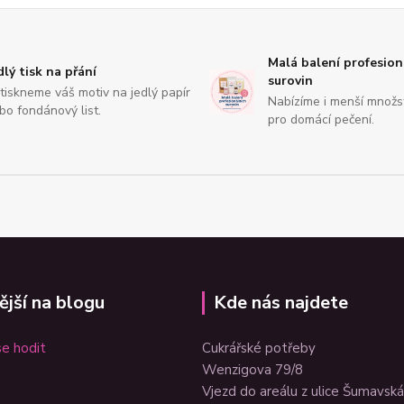
Malá balení profesion
dlý tisk na přání
surovin
tiskneme váš motiv na jedlý papír
Nabízíme i menší množs
bo fondánový list.
pro domácí pečení.
ější na blogu
Kde nás najdete
e hodit
Cukrářské potřeby
Wenzigova 79/8
Vjezd do areálu z ulice Šumavská