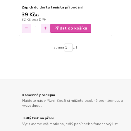
Zápich do dortu tenista při podání
39 Kč
/
ks
32 Kč
bez DPH
Přidat do košíku
strana
z 1
Kamenná prodejna
Najdete nás v Plzni. Zboží si můžete osobně prohlédnout a
vyzvednout.
Jedlý tisk na přání
Vytiskneme váš motiv na jedlý papír nebo fondánový list.