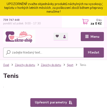
UPOZORNĚNÍ! zvažte objednávky produktů náchylných na vysokou
teplotu v horkých letních měsících, za poškození zboží během přepravy
neručíme !
0
ks
739 747 448
za
0 Kč
pondělí až pátek: 9:00 - 17:30
Menu
Hledat
Úvod
Zápichy do dortu
Zápichy do dortu
Sport
Tenis
Tenis
.
Upřesnit parametry