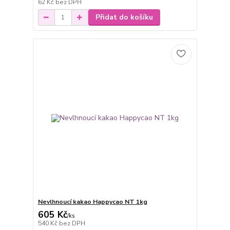
62 Kč
bez DPH
Přidat do košíku
Nevlhnoucí kakao Happycao NT 1kg
605 Kč
/
ks
540 Kč
bez DPH