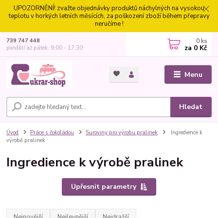
UPOZORNĚNÍ! zvažte objednávky produktů náchylných na vysokou
teplotu v horkých letních měsících, za poškození zboží během přepravy
neručíme !
0
ks
739 747 448
za
0 Kč
pondělí až pátek: 9:00 - 17:30
Menu
Hledat
Úvod
Práce s čokoládou
Suroviny pro výrobu pralinek
Ingredience k
výrobě pralinek
Ingredience k výrobě pralinek
Upřesnit parametry
Nejnovější
Nejlevnější
Nejdražší