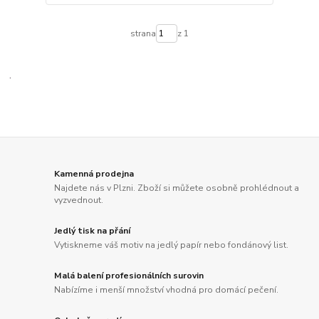
strana
z 1
.
Kamenná prodejna
Najdete nás v Plzni. Zboží si můžete osobně prohlédnout a
vyzvednout.
Jedlý tisk na přání
Vytiskneme váš motiv na jedlý papír nebo fondánový list.
Malá balení profesionálních surovin
Nabízíme i menší množství vhodná pro domácí pečení.