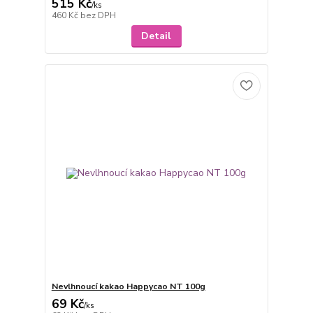
515 Kč
/
ks
460 Kč
bez DPH
Detail
Nevlhnoucí kakao Happycao NT 100g
69 Kč
/
ks