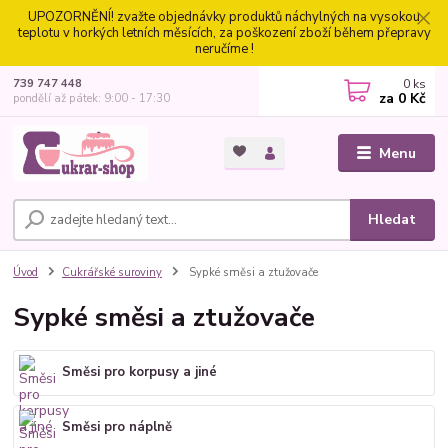
UPOZORNĚNÍ! zvažte objednávky produktů náchylných na vysokou
teplotu v horkých letních měsících, za poškození zboží během přepravy
neručíme !
0
ks
739 747 448
za
0 Kč
pondělí až pátek: 9:00 - 17:30
Menu
Hledat
Úvod
Cukrářské suroviny
Sypké směsi a ztužovače
Sypké směsi a ztužovače
Směsi pro korpusy a jiné
Směsi pro náplně