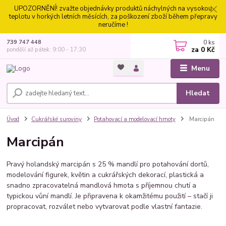
UPOZORNĚNÍ! zvažte objednávky produktů náchylných na vysokou
teplotu v horkých letních měsících, za poškození zboží během přepravy
neručíme !
0
ks
739 747 448
za
0 Kč
pondělí až pátek: 9:00 - 17:30
Menu
Hledat
Úvod
Cukrářské suroviny
Potahovací a modelovací hmoty
Marcipán
Marcipán
Pravý holandský marcipán s 25 % mandlí pro potahování dortů,
modelování figurek, květin a cukrářských dekorací, plastická a
snadno zpracovatelná mandlová hmota s příjemnou chutí a
typickou vůní mandlí. Je připravena k okamžitému použití – stačí ji
propracovat, rozválet nebo vytvarovat podle vlastní fantazie.