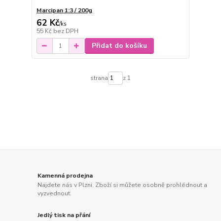
Marcipan 1:3 / 200g
62 Kč
/
ks
55 Kč
bez DPH
Přidat do košíku
strana
z 1
Kamenná prodejna
Najdete nás v Plzni. Zboží si můžete osobně prohlédnout a
vyzvednout.
Jedlý tisk na přání