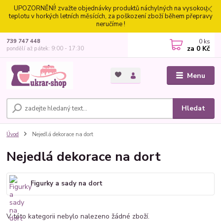
UPOZORNĚNÍ! zvažte objednávky produktů náchylných na vysokou
teplotu v horkých letních měsících, za poškození zboží během přepravy
neručíme !
0
ks
739 747 448
za
0 Kč
pondělí až pátek: 9:00 - 17:30
Menu
Hledat
Úvod
Nejedlá dekorace na dort
Nejedlá dekorace na dort
Figurky a sady na dort
V této kategorii nebylo nalezeno žádné zboží.