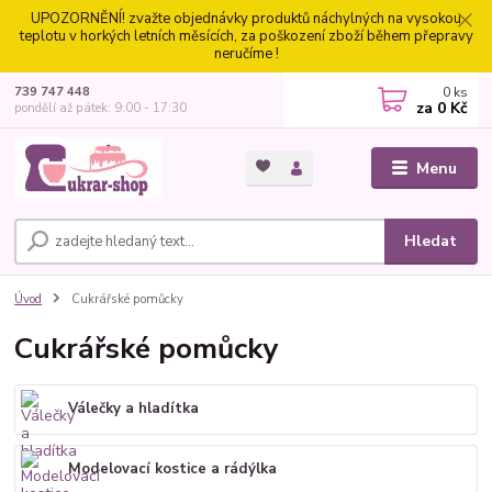
UPOZORNĚNÍ! zvažte objednávky produktů náchylných na vysokou
teplotu v horkých letních měsících, za poškození zboží během přepravy
neručíme !
0
ks
739 747 448
za
0 Kč
pondělí až pátek: 9:00 - 17:30
Menu
Hledat
Úvod
Cukrářské pomůcky
Cukrářské pomůcky
Válečky a hladítka
Modelovací kostice a rádýlka