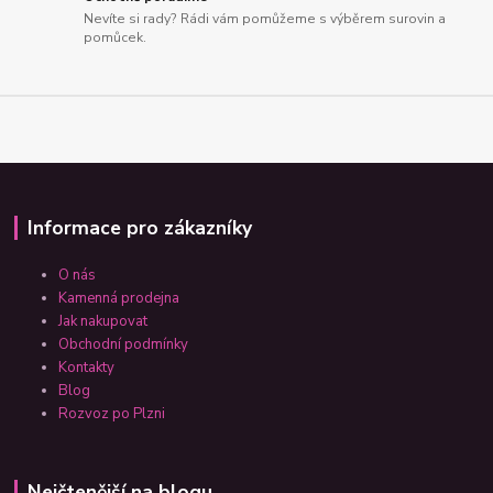
Nevíte si rady? Rádi vám pomůžeme s výběrem surovin a
pomůcek.
Informace pro zákazníky
O nás
Kamenná prodejna
Jak nakupovat
Obchodní podmínky
Kontakty
Blog
Rozvoz po Plzni
Nejčtenější na blogu