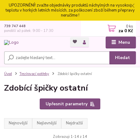
UPOZORNĚNÍ! zvažte objednávky produktů náchylných na vysokou
teplotu v horkých letních měsících, za poškození zboží během přepravy
neručíme !
0
ks
739 747 448
za
0 Kč
pondělí až pátek: 9:00 - 17:30
Menu
Hledat
Úvod
Trezírovací potřeby
Zdobící špičky ostatní
Zdobící špičky ostatní
Upřesnit parametry
Nejnovější
Nejlevnější
Nejdražší
Zobrazuji 1-14 z 14