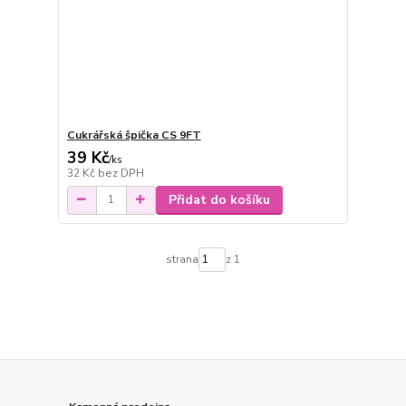
Cukrářská špička CS 9FT
39 Kč
/
ks
32 Kč
bez DPH
Přidat do košíku
strana
z 1