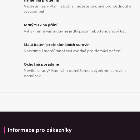
Kamenná prodejna
Najdete nás v Plzni. Zboží si můžete osobně prohlédnout a
vyzvednout.
Jedlý tisk na přání
Vytiskneme váš motiv na jedlý papír nebo fondánový list.
Malá balení profesionálních surovin
Nabízíme i menší množství vhodná pro domácí pečení.
Ochotně poradíme
Nevíte si rady? Rádi vám pomůžeme s výběrem surovin a
pomůcek.
Informace pro zákazníky