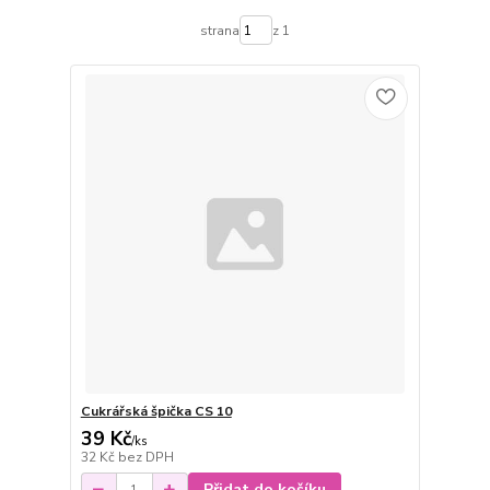
strana
z 1
Cukrářská špička CS 10
39 Kč
/
ks
32 Kč
bez DPH
Přidat do košíku