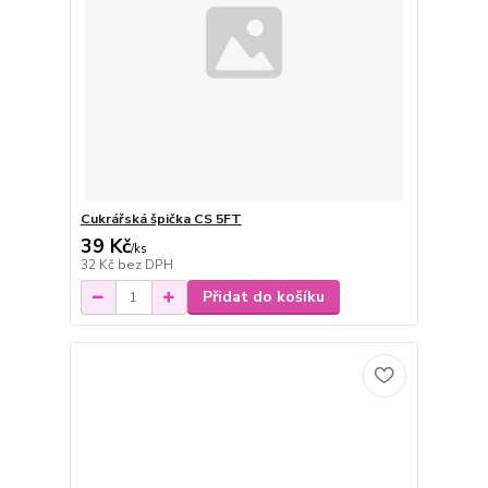
Cukrářská špička CS 5FT
39 Kč
/
ks
32 Kč
bez DPH
Přidat do košíku