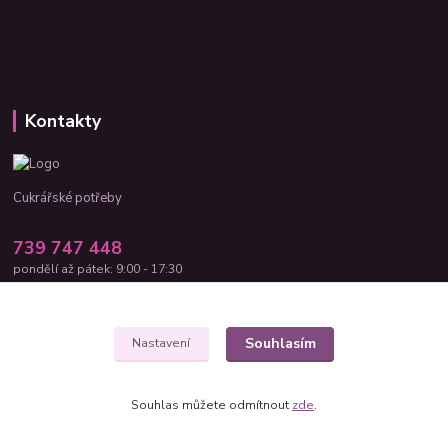
Kontakty
Cukrářské potřeby
739 747 448
pondělí až pátek: 9:00 - 17:30
cukrar-shop@seznam.cz
Souhlasím
Nastavení
Souhlas můžete odmítnout
zde
.
Vytvořeno na
Eshop-rychle.cz