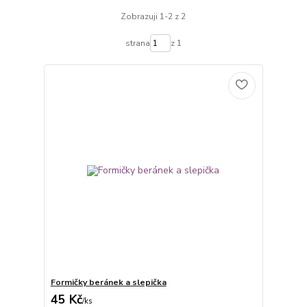
Zobrazuji 1-2 z 2
strana
z 1
Formičky beránek a slepička
45 Kč
/
ks