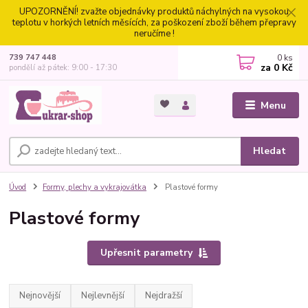
UPOZORNĚNÍ! zvažte objednávky produktů náchylných na vysokou
teplotu v horkých letních měsících, za poškození zboží během přepravy
neručíme !
0
ks
739 747 448
za
0 Kč
pondělí až pátek: 9:00 - 17:30
Menu
Hledat
Úvod
Formy, plechy a vykrajovátka
Plastové formy
Plastové formy
Upřesnit parametry
Nejnovější
Nejlevnější
Nejdražší