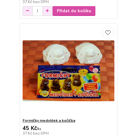
37 Kč
bez DPH
Přidat do košíku
Formičky medvídek a kočička
45 Kč
/
ks
37 Kč
bez DPH