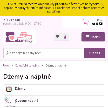
UPOZORNĚNÍ! zvažte objednávky produktů náchylných na vysokou
teplotu v horkých letních měsících, za poškození zboží během přepravy
neručíme !
0
ks
739 747 448
za
0 Kč
pondělí až pátek: 9:00 - 17:30
Menu
Hledat
Úvod
Cukrářské suroviny
Džemy a náplně
Džemy a náplně
Džemy
Ovocné náplně