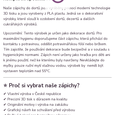
Naše zápichy do dortů jsou vyráběny pomocí moderní technologie
3D tisku a jsou vyrobeny z PLA plastu. Jedná se o dekorativní
výrobky, které slouží k ozdobení dortů, dezertů a dalších
cukrářských výrobků.
Upozornění: Tento výrobek je určen jako dekorace dortů. Pro
maximální hygienu doporučujeme část zápichu, která přichází do
kontaktu s potravinou, oddělit potravinářskou fólií nebo brčkem.
Tím zajistíte, že používání dekorace bude bezpečné a v souladu s
hygienickými normami. Zápich není určeny jako hračka pro děti ani
k jinému použití, než ke kterému byly navrženy. Nevkládejte do
myčky, pouze ruční mytí vlažnou vodou, výrobek by neměl být
vystaven teplotám nad 55°C.
⭐ Proč si vybrat naše zápichy?
✔ Vlastní výroba v České republice
✔ Precizní 3D tisk s důrazem na kvalitu
✔ Originální motivy i výroba na zakázku
✔ Grafický návrh ke schválení před výrobou