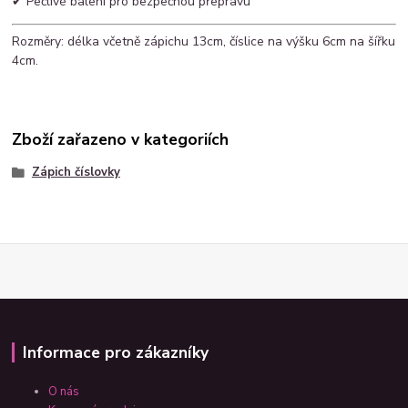
✔ Pečlivé balení pro bezpečnou přepravu
Rozměry: délka včetně zápichu 13cm, číslice na výšku 6cm na šířku
4cm.
Zboží zařazeno v kategoriích
Zápich číslovky
Informace pro zákazníky
O nás