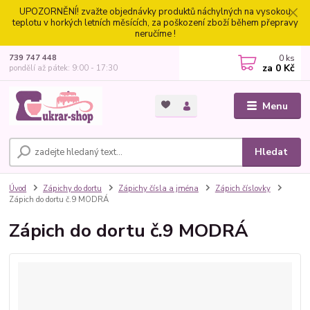
UPOZORNĚNÍ! zvažte objednávky produktů náchylných na vysokou
teplotu v horkých letních měsících, za poškození zboží během přepravy
neručíme !
0
ks
739 747 448
za
0 Kč
pondělí až pátek: 9:00 - 17:30
Menu
Hledat
Úvod
Zápichy do dortu
Zápichy čísla a jména
Zápich číslovky
Zápich do dortu č.9 MODRÁ
Zápich do dortu č.9 MODRÁ