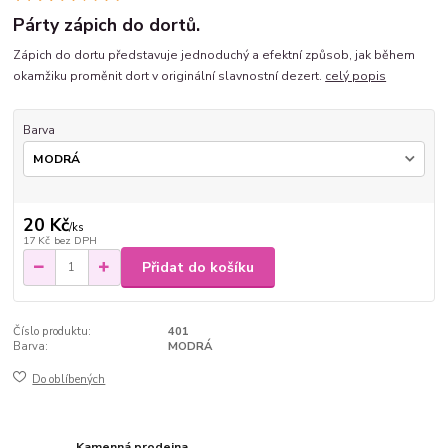
Párty zápich do dortů.
Zápich do dortu představuje jednoduchý a efektní způsob, jak během
okamžiku proměnit dort v originální slavnostní dezert.
celý popis
Barva
20 Kč
/
ks
17 Kč
bez DPH
Přidat do košíku
Číslo produktu:
401
Barva:
MODRÁ
Do oblíbených
Kamenná prodejna