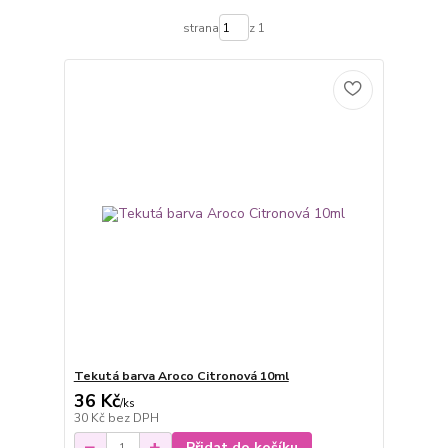
strana
z 1
Tekutá barva Aroco Citronová 10ml
36 Kč
/
ks
30 Kč
bez DPH
Přidat do košíku