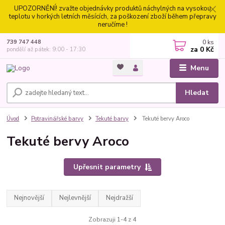
UPOZORNĚNÍ! zvažte objednávky produktů náchylných na vysokou
teplotu v horkých letních měsících, za poškození zboží během přepravy
neručíme !
0
ks
739 747 448
za
0 Kč
pondělí až pátek: 9:00 - 17:30
Menu
Hledat
Úvod
Potravinářské barvy
Tekuté barvy
Tekuté bervy Aroco
Tekuté bervy Aroco
Upřesnit parametry
Nejnovější
Nejlevnější
Nejdražší
Zobrazuji 1-4 z 4