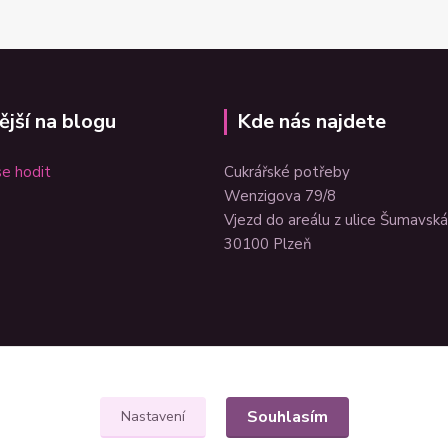
ější na blogu
Kde nás najdete
e hodit
Cukrářské potřeby
Wenzigova 79/8
Vjezd do areálu z ulice Šumavská
30100 Plzeň
Souhlasím
Nastavení