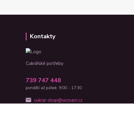
Kontakty
Cukrářské potřeby
739 747 448
pondělí až pátek: 9:00 - 17:30
cukrar-shop@seznam.cz