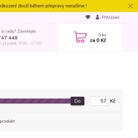
oškození zboží během přepravy neručíme !
Přihlášení
 si rady? Zavolejte.
0
ks
747 448
za
0 Kč
í až pátek: 9:00 - 17:30
Do
Kč
produkt