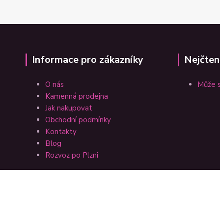
Informace pro zákazníky
Nejčten
O nás
Může s
Kamenná prodejna
Jak nakupovat
Obchodní podmínky
Kontakty
Blog
Rozvoz po Plzni