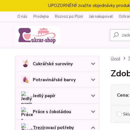
UPOZORNĚNÍ! zvažte objednávky produktů 
O nás
Prodejna
Rozvoz po Plzni
Jak nakupovat
Ochra
Úvod
T
Cukrářské suroviny
Zdob
Potravinářské barvy
Cena:
Jedlý papír
Práce s čokoládou
Skl
Trezírovací potřeby