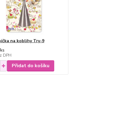
pička na koblihy Try-9
/
ks
z DPH
Přidat do košíku