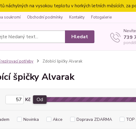
náchylných na vysokou teplotu v horkých letních měsících, za p
na soukromí
Obchodní podmínky
Kontakty
Fotogalerie
Nevíte
Hledat
739 
ponděl
rezírovací potřeby
Zdobící špičky Alvarak
ící špičky Alvarak
Kč
Od
adem
Novinka
Akce
Doprava ZDARMA
TOP 