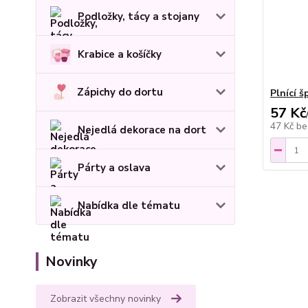
Podložky, tácy a stojany
Krabice a košíčky
Zápichy do dortu
Plnící š
57 Kč
47 Kč
be
Nejedlá dekorace na dort
Párty a oslava
Nabídka dle tématu
Novinky
Zobrazit všechny novinky