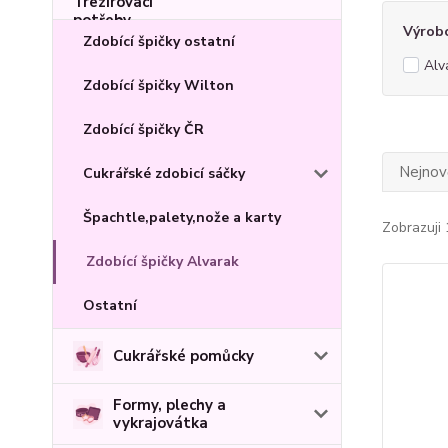
Výrob
Zdobící špičky ostatní
Alv
Zdobící špičky Wilton
Zdobící špičky ČR
Nejnově
Cukrářské zdobicí sáčky
Špachtle,palety,nože a karty
Zobrazuji 
Zdobící špičky Alvarak
Ostatní
Cukrářské pomůcky
Formy, plechy a
vykrajovátka