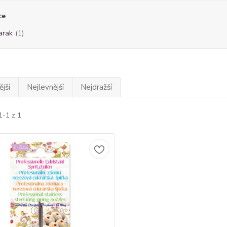
ce
arak
(1)
jší
Nejlevnější
Nejdražší
1-1 z 1