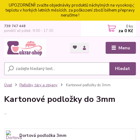
UPOZORNĚNÍ! zvažte objednávky produktů náchylných na vysokou
teplotu v horkých letních měsících, za poškození zboží během přepravy
neručíme !
0
ks
739 747 448
za
0 Kč
pondělí až pátek: 9:00 - 17:30
Menu
Hledat
Úvod
Podložky, tácy a stojany
Kartonové podložky do 3mm
Kartonové podložky do 3mm
...
Dortová podložka 3mm