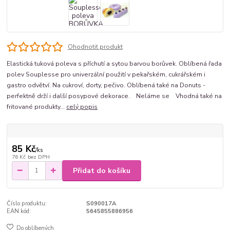
Ohodnotit produkt
Elastická tuková poleva s příchutí a sytou barvou borůvek. Oblíbená řada
polev Souplesse pro univerzální použití v pekařském, cukrářském i
gastro odvětví. Na cukroví, dorty, pečivo. Oblíbená také na Donuts -
perfektně drží i další posypové dekorace. Neláme se Vhodná také na
fritované produkty...
celý popis
85 Kč
/
ks
76 Kč
bez DPH
Přidat do košíku
Číslo produktu:
S090017A
EAN kód:
5645855886956
Do oblíbených