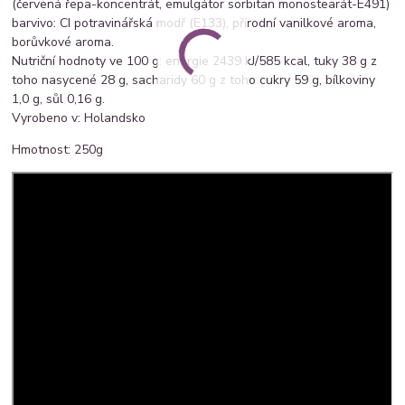
(červená řepa-koncentrát, emulgátor sorbitan monostearát-E491)
barvivo: CI potravinářská modř (E133), přírodní vanilkové aroma,
borůvkové aroma.
Nutriční hodnoty ve 100 g: energie 2439 kJ/585 kcal, tuky 38 g z
toho nasycené 28 g, sacharidy 60 g z toho cukry 59 g, bílkoviny
1,0 g, sůl 0,16 g.
Vyrobeno v: Holandsko
Hmotnost: 250g