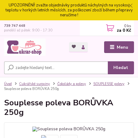
UPOZORNĚNÍ! zvažte objednávky produktů náchylných na vysokou
teplotu v horkých letních měsících, za poškození zboží během přepravy
neručíme !
0
ks
739 747 448
za
0 Kč
pondělí až pátek: 9:00 - 17:30
Menu
Hledat
Úvod
Cukrářské suroviny
Čokolády a polevy
SOUPLESSE polevy
Souplesse poleva BORŮVKA 250g
Souplesse poleva BORŮVKA
250g