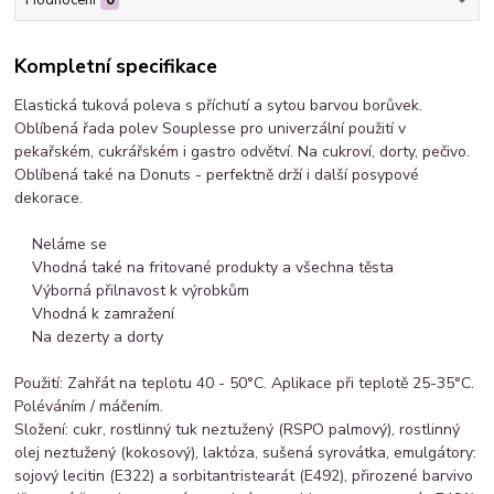
Kompletní specifikace
Elastická tuková poleva s příchutí a sytou barvou borůvek.
Oblíbená řada polev Souplesse pro univerzální použití v
pekařském, cukrářském i gastro odvětví. Na cukroví, dorty, pečivo.
Oblíbená také na Donuts - perfektně drží i další posypové
dekorace.
Neláme se
Vhodná také na fritované produkty a všechna těsta
Výborná přilnavost k výrobkům
Vhodná k zamražení
Na dezerty a dorty
Použití: Zahřát na teplotu 40 - 50°C. Aplikace při teplotě 25-35°C.
Poléváním / máčením.
Složení: cukr, rostlinný tuk neztužený (RSPO palmový), rostlinný
olej neztužený (kokosový), laktóza, sušená syrovátka, emulgátory:
sojový lecitin (E322) a sorbitantristearát (E492), přirozené barvivo