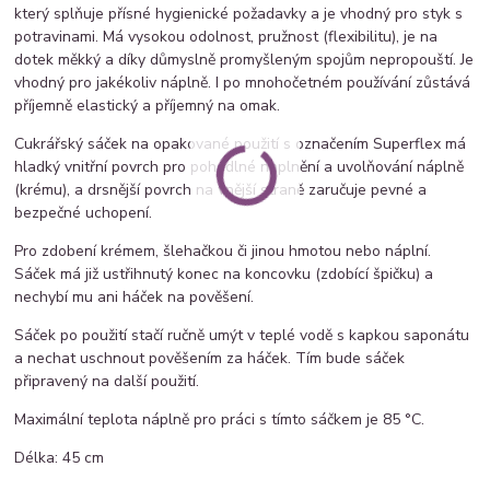
který splňuje přísné hygienické požadavky a je vhodný pro styk s
potravinami. Má vysokou odolnost, pružnost (flexibilitu), je na
dotek měkký a díky důmyslně promyšleným spojům nepropouští. Je
vhodný pro jakékoliv náplně. I po mnohočetném používání zůstává
příjemně elastický a příjemný na omak.
Cukrářský sáček na opakované použití s označením Superflex má
hladký vnitřní povrch pro pohodlné naplnění a uvolňování náplně
(krému), a drsnější povrch na vnější straně zaručuje pevné a
bezpečné uchopení.
Pro zdobení krémem, šlehačkou či jinou hmotou nebo náplní.
Sáček má již ustřihnutý konec na koncovku (zdobící špičku) a
nechybí mu ani háček na pověšení.
Sáček po použití stačí ručně umýt v teplé vodě s kapkou saponátu
a nechat uschnout pověšením za háček. Tím bude sáček
připravený na další použití.
Maximální teplota náplně pro práci s tímto sáčkem je 85 °C.
Délka: 45 cm