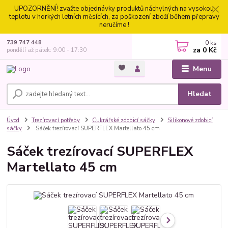
UPOZORNĚNÍ! zvažte objednávky produktů náchylných na vysokou
teplotu v horkých letních měsících, za poškození zboží během přepravy
neručíme !
0
ks
739 747 448
za
0 Kč
pondělí až pátek: 9:00 - 17:30
Menu
Hledat
Úvod
Trezírovací potřeby
Cukrářské zdobicí sáčky
Silikonové zdobicí
sáčky
Sáček trezírovací SUPERFLEX Martellato 45 cm
Sáček trezírovací SUPERFLEX
Martellato 45 cm