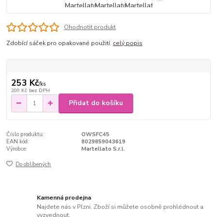
Ohodnotit produkt
Zdobící sáček pro opakované použití.
celý popis
253 Kč
/
ks
209 Kč
bez DPH
Přidat do košíku
Číslo produktu:
OWSFC45
EAN kód:
8029859043619
Výrobce:
Martellato S.r.l.
Do oblíbených
Kamenná prodejna
Najdete nás v Plzni. Zboží si můžete osobně prohlédnout a
vyzvednout.