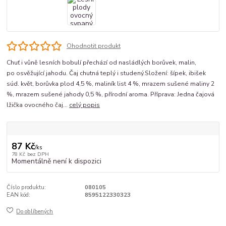
Ohodnotit produkt
Chuť i vůně lesních bobulí přechází od nasládlých borůvek, malin,
po osvěžující jahodu. Čaj chutná teplý i studený.Složení: šípek, ibišek
súd. květ, borůvka plod 4,5 %, maliník list 4 %, mrazem sušené maliny 2
%, mrazem sušené jahody 0,5 %, přírodní aroma. Příprava: Jedna čajová
lžička ovocného čaj...
celý popis
87 Kč
/
ks
78 Kč
bez DPH
Momentálně není k dispozici
Číslo produktu:
080105
EAN kód:
8595122330323
Do oblíbených