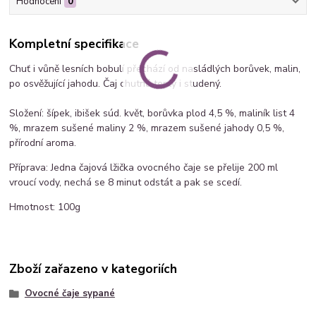
Hodnocení
0
Kompletní specifikace
Chuť i vůně lesních bobulí přechází od nasládlých borůvek, malin,
po osvěžující jahodu. Čaj chutná teplý i studený.
Složení: šípek, ibišek súd. květ, borůvka plod 4,5 %, maliník list 4
%, mrazem sušené maliny 2 %, mrazem sušené jahody 0,5 %,
přírodní aroma.
Příprava: Jedna čajová lžička ovocného čaje se přelije 200 ml
vroucí vody, nechá se 8 minut odstát a pak se scedí.
Hmotnost: 100g
Zboží zařazeno v kategoriích
Ovocné čaje sypané