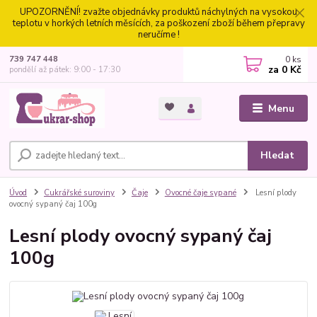
UPOZORNĚNÍ! zvažte objednávky produktů náchylných na vysokou
teplotu v horkých letních měsících, za poškození zboží během přepravy
neručíme !
0
ks
739 747 448
za
0 Kč
pondělí až pátek: 9:00 - 17:30
Menu
Hledat
Úvod
Cukrářské suroviny
Čaje
Ovocné čaje sypané
Lesní plody
ovocný sypaný čaj 100g
Lesní plody ovocný sypaný čaj
100g