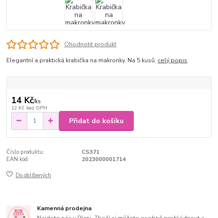
Ohodnotit produkt
Elegantní a praktická krabička na makronky. Na 5 kusů.
celý popis
14 Kč
/
ks
12 Kč
bez DPH
Přidat do košíku
Číslo produktu:
CS371
EAN kód:
2023000001714
Do oblíbených
Kamenná prodejna
Najdete nás v Plzni. Zboží si můžete osobně prohlédnout a