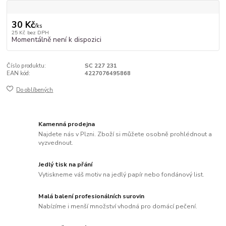
30 Kč
/
ks
25 Kč
bez DPH
Momentálně není k dispozici
Číslo produktu:
SC 227 231
EAN kód:
4227076495868
Do oblíbených
Kamenná prodejna
Najdete nás v Plzni. Zboží si můžete osobně prohlédnout a
vyzvednout.
Jedlý tisk na přání
Vytiskneme váš motiv na jedlý papír nebo fondánový list.
Malá balení profesionálních surovin
Nabízíme i menší množství vhodná pro domácí pečení.