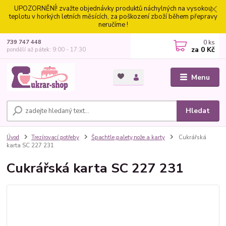
UPOZORNĚNÍ! zvažte objednávky produktů náchylných na vysokou
teplotu v horkých letních měsících, za poškození zboží během přepravy
neručíme !
0
ks
739 747 448
za
0 Kč
pondělí až pátek: 9:00 - 17:30
Menu
Hledat
Úvod
Trezírovací potřeby
Špachtle,palety,nože a karty
Cukrářská
karta SC 227 231
Cukrářská karta SC 227 231