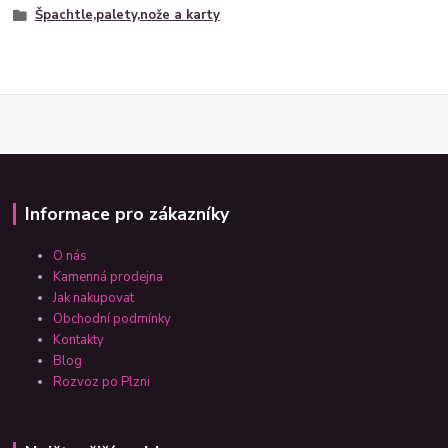
Špachtle,palety,nože a karty
Informace pro zákazníky
O nás
Kamenná prodejna
Jak nakupovat
Obchodní podmínky
Kontakty
Blog
Rozvoz po Plzni