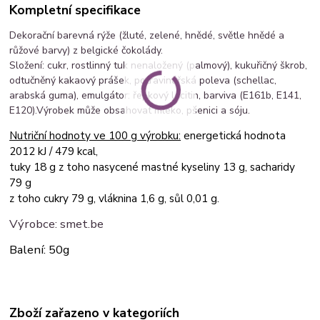
Kompletní specifikace
Dekorační barevná rýže (žluté, zelené, hnědé, světle hnědé a
růžové barvy) z belgické čokolády.
Složení:
cukr, rostlinný tuk nenaložený (palmový), kukuřičný škrob,
odtučněný kakaový prášek, potravinářská poleva (schellac,
arabská guma), emulgátor: řepkový lecitin, barviva (E161b, E141,
E120).
Výrobek může obsahovat mléko, pšenici a sóju.
Nutriční hodnoty ve 100 g výrobku:
energetická hodnota
2012 kJ / 479 kcal,
tuky 18 g z toho nasycené mastné kyseliny 13 g, sacharidy
79 g
z toho cukry 79 g, vláknina 1,6 g, sůl 0,01 g.
Výrobce: smet.be
Balení: 50g
Zboží zařazeno v kategoriích