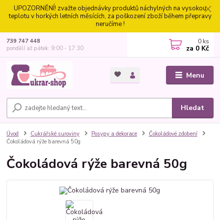
UPOZORNĚNÍ! zvažte objednávky produktů náchylných na vysokou
teplotu v horkých letních měsících, za poškození zboží během přepravy
neručíme !
0
ks
739 747 448
za
0 Kč
pondělí až pátek: 9:00 - 17:30
Menu
Hledat
Úvod
Cukrářské suroviny
Posypy a dekorace
Čokoládové zdobení
Čokoládová rýže barevná 50g
Čokoládová rýže barevná 50g