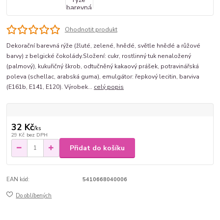
Ohodnotit produkt
Dekorační barevná rýže (žluté, zelené, hnědé, světle hnědé a růžové
barvy) z belgické čokolády.Složení: cukr, rostlinný tuk nenaložený
(palmový), kukuřičný škrob, odtučněný kakaový prášek, potravinářská
poleva (schellac, arabská guma), emulgátor: řepkový lecitin, barviva
(E161b, E141, E120). Výrobek...
celý popis
32 Kč
/
ks
29 Kč
bez DPH
Přidat do košíku
EAN kód:
5410668040006
Do oblíbených