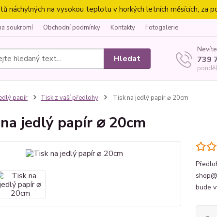
náchylných na vysokou teplotu v horkých letních měsících, za p
na soukromí
Obchodní podmínky
Kontakty
Fotogalerie
Nevíte
Hledat
739 
ponděl
edlý papír
Tisk z vaší předlohy
Tisk na jedlý papír ⌀ 20cm
 na jedlý papír ⌀ 20cm
Předlo
shop@s
bude v