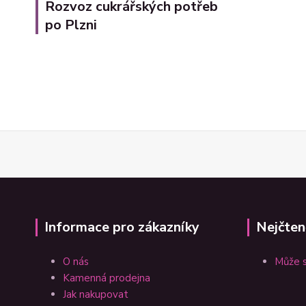
Rozvoz cukrářských potřeb
po Plzni
Informace pro zákazníky
Nejčten
O nás
Může s
Kamenná prodejna
Jak nakupovat