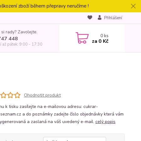
oškození zboží během přepravy neručíme !
Přihlášení
 si rady? Zavolejte.
0
ks
747 448
za
0 Kč
í až pátek: 9:00 - 17:30
Ohodnotit produkt
hu k tisku zasílejte na e-mailovou adresu: cukrar-
eznam.cz a do poznámky zadejte číslo objednávky která vám
ygenerovaná a zaslaná na váš uvedený e-mail.
celý popis