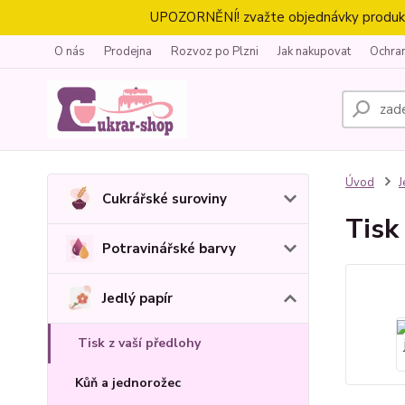
UPOZORNĚNÍ! zvažte objednávky produktů 
O nás
Prodejna
Rozvoz po Plzni
Jak nakupovat
Ochra
Úvod
J
Cukrářské suroviny
Tisk
Potravinářské barvy
Jedlý papír
Tisk z vaší předlohy
Kůň a jednorožec