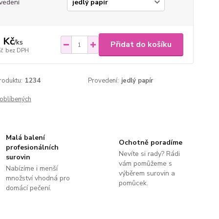
vedení
 Kč
/
ks
Přidat do košíku
Kč
bez DPH
roduktu:
1234
Provedení:
jedlý papír
oblíbených
Malá balení
Ochotně poradíme
profesionálních
Nevíte si rady? Rádi
surovin
vám pomůžeme s
Nabízíme i menší
výběrem surovin a
množství vhodná pro
pomůcek.
domácí pečení.