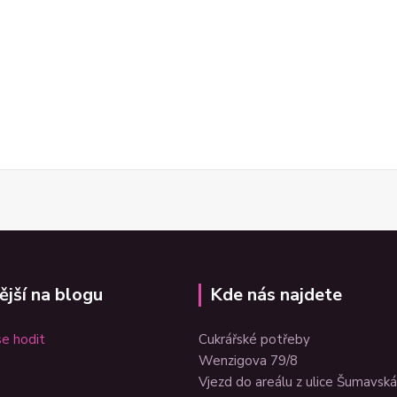
ější na blogu
Kde nás najdete
e hodit
Cukrářské potřeby
Wenzigova 79/8
Vjezd do areálu z ulice Šumavská