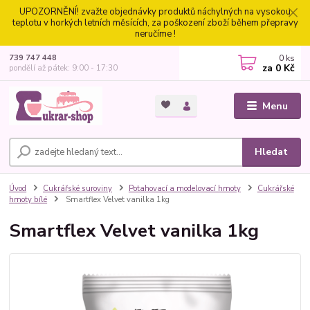
UPOZORNĚNÍ! zvažte objednávky produktů náchylných na vysokou
teplotu v horkých letních měsících, za poškození zboží během přepravy
neručíme !
0
ks
739 747 448
za
0 Kč
pondělí až pátek: 9:00 - 17:30
Menu
Hledat
Úvod
Cukrářské suroviny
Potahovací a modelovací hmoty
Cukrářské
hmoty bílé
Smartflex Velvet vanilka 1kg
Smartflex Velvet vanilka 1kg