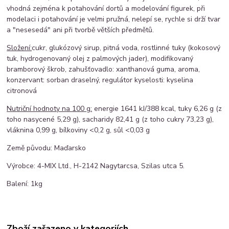
vhodná zejména k potahování dortů a modelování figurek, při
modelaci i potahování je velmi pružná, nelepí se, rychle si drží tvar
a "nesesedá" ani při tvorbě větších předmětů.
Složení:
cukr, glukózový sirup, pitná voda, rostlinné tuky (kokosový
tuk, hydrogenovaný olej z palmových jader), modifikovaný
bramborový škrob, zahušťovadlo: xanthanová guma, aroma,
konzervant: sorban draselný, regulátor kyselosti: kyselina
citronová
Nutriční hodnoty na 100 g:
energie 1641 kJ/388 kcal, tuky 6,26 g (z
toho nasycené 5,29 g), sacharidy 82,41 g (z toho cukry 73,23 g),
vláknina 0,99 g, bílkoviny <0,2 g, sůl <0,03 g
Země původu: Maďarsko
Výrobce:
4-MIX Ltd., H-2142 Nagytarcsa, Szilas utca 5.
Balení: 1kg
Zboží zařazeno v kategoriích