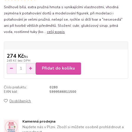
Sněhově bílá, extra pružná hmota s vynikajícími vlastnostmi, vhodná
zejména k potahování dortů a modelování figurek, při modelaci i
potahování je velmi pružná, nelepí se, rychle si drží tvar a "nesesedá"
ani při tvorbě větších předmětů. Složení: cukr, glukózový sirup, pitná
voda, rostlinné tuky (ko...
celý popis
274 Kč
/
ks
245 Kč
bez DPH
Přidat do košíku
Číslo produktu:
0280
EAN kód:
5999566811500
Do oblíbených
Kamenná prodejna
Najdete nás v Plzni. Zboží si můžete osobně prohlédnout a