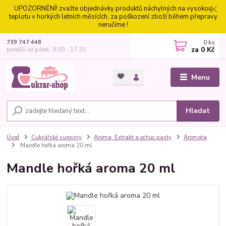
UPOZORNĚNÍ! zvažte objednávky produktů náchylných na vysokou
teplotu v horkých letních měsících, za poškození zboží během přepravy
neručíme !
0
ks
739 747 448
za
0 Kč
pondělí až pátek: 9:00 - 17:30
Menu
Hledat
Úvod
Cukrářské suroviny
Aroma, Extrakt a ochuc.pasty
Aromata
Mandle hořká aroma 20 ml
Mandle hořká aroma 20 ml