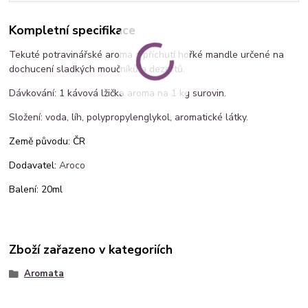
Kompletní specifikace
Tekuté potravinářské aroma s příchutí hořké mandle určené na
dochucení sladkých moučníků a dezertů.
Dávkování: 1 kávová lžička aroma na 1 kg surovin.
Složení: voda, líh, polypropylenglykol, aromatické látky.
Země původu: ČR
Dodavatel:
Aroco
Balení: 20ml
Zboží zařazeno v kategoriích
Aromata