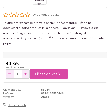
Ohodnotit produkt
Tekuté potravinářské aroma s příchutí hořké mandle určené na
dochucení sladkých moučníků a dezertů. Dávkování: 1 kávová lžička
aroma na 1 kg surovin. Složení: voda, líh, polypropylenglykol,
aromatické látky. Země původu: ČR Dodavatel: Aroco Balení: 20ml
celý
popis
30 Kč
/
ks
25 Kč
bez DPH
Přidat do košíku
Číslo produktu:
55044
EAN kód:
8590105550446
Výrobce:
Aroco
Do oblíbených