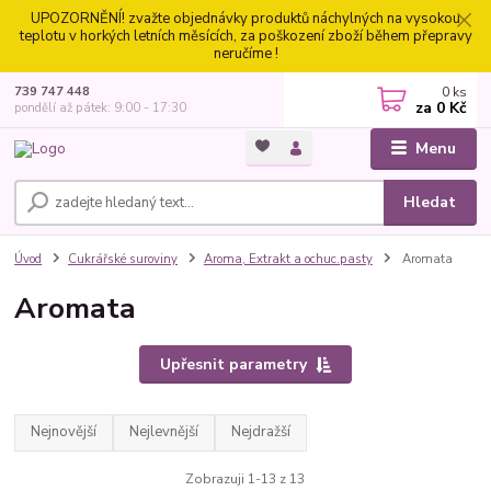
UPOZORNĚNÍ! zvažte objednávky produktů náchylných na vysokou
teplotu v horkých letních měsících, za poškození zboží během přepravy
neručíme !
0
ks
739 747 448
za
0 Kč
pondělí až pátek: 9:00 - 17:30
Menu
Hledat
Úvod
Cukrářské suroviny
Aroma, Extrakt a ochuc.pasty
Aromata
Aromata
Upřesnit parametry
Nejnovější
Nejlevnější
Nejdražší
Zobrazuji 1-13 z 13