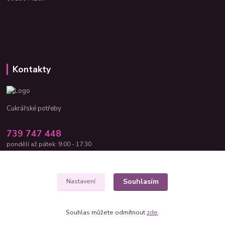
Kontakty
Cukrářské potřeby
739 747 448
pondělí až pátek: 9:00 - 17:30
cukrar-shop@seznam.cz
Souhlasím
Nastavení
Souhlas můžete odmítnout
zde
.
Vytvořeno na
Eshop-rychle.cz