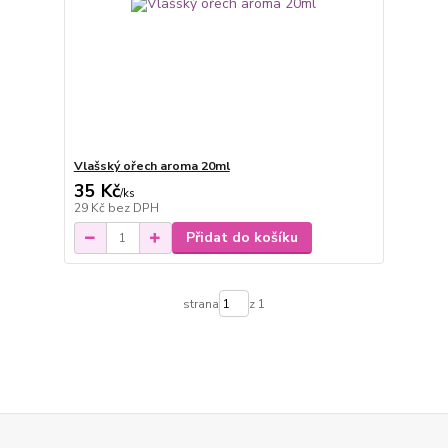
Vlašský ořech aroma 20ml
35 Kč
/
ks
29 Kč
bez DPH
Přidat do košíku
strana
z 1