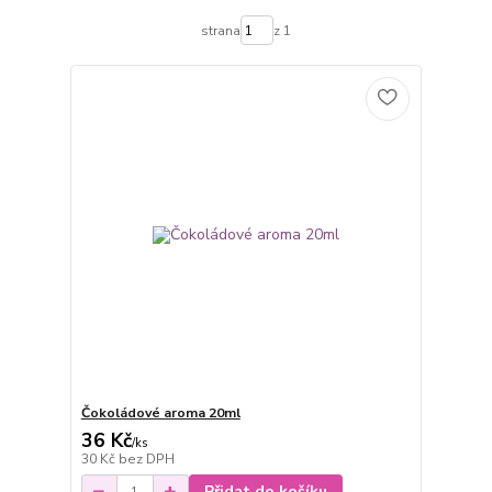
strana
z 1
Čokoládové aroma 20ml
36 Kč
/
ks
30 Kč
bez DPH
Přidat do košíku