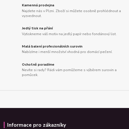
Kamenná prodejna
Najdete nás v Plzni. Zboží si můžete osobně prohlédnout a
vyzvednout.
Jedlý tisk na přání
Vytiskneme váš motiv na jedlý papír nebo fondánový list.
Malá balení profesionálních surovin
Nabízíme i menší množství vhodná pro domácí pečení.
Ochotně poradíme
Nevíte si rady? Rádi vám pomůžeme s výběrem surovin a
pomůcek.
Informace pro zákazníky