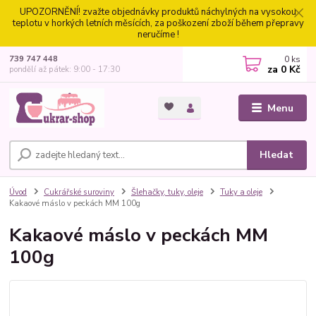
UPOZORNĚNÍ! zvažte objednávky produktů náchylných na vysokou
teplotu v horkých letních měsících, za poškození zboží během přepravy
neručíme !
0
ks
739 747 448
za
0 Kč
pondělí až pátek: 9:00 - 17:30
Menu
Hledat
Úvod
Cukrářské suroviny
Šlehačky, tuky, oleje
Tuky a oleje
Kakaové máslo v peckách MM 100g
Kakaové máslo v peckách MM
100g