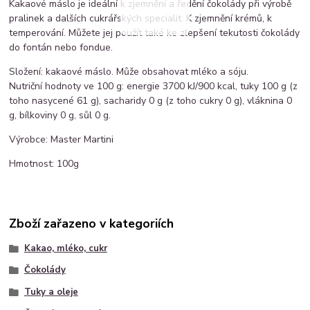
Kakaové máslo je ideální k zjemnění a ředění čokolády při výrobě
pralinek a dalších cukrářských specialit. K zjemnění krémů, k
temperování. Můžete jej použít také ke zlepšení tekutosti čokolády
do fontán nebo fondue.
Složení: kakaové máslo. Může obsahovat mléko a sóju.
Nutriční hodnoty ve 100 g: energie 3700 kJ/900 kcal, tuky 100 g (z
toho nasycené 61 g), sacharidy 0 g (z toho cukry 0 g), vláknina 0
g, bílkoviny 0 g, sůl 0 g.
Výrobce: Master Martini
Hmotnost: 100g
Zboží zařazeno v kategoriích
Kakao, mléko, cukr
Čokolády
Tuky a oleje