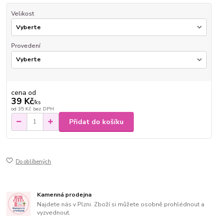
Velikost
Provedení
cena od
39 Kč
/
ks
od
35 Kč
bez DPH
Přidat do košíku
Do oblíbených
Kamenná prodejna
Najdete nás v Plzni. Zboží si můžete osobně prohlédnout a
vyzvednout.