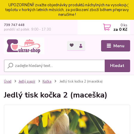
UPOZORNĚNÍ! zvažte objednávky produktů náchylných na vysokou
teplotu v horkých letních měsících, za poškození zboží během přepravy
neručíme !
0
ks
739 747 448
za
0 Kč
pondělí až pátek: 9:00 - 17:30
Menu
Hledat
Úvod
Jedlý papír
Kočka
Jedlý tisk kočka 2 (maceška)
Jedlý tisk kočka 2 (maceška)