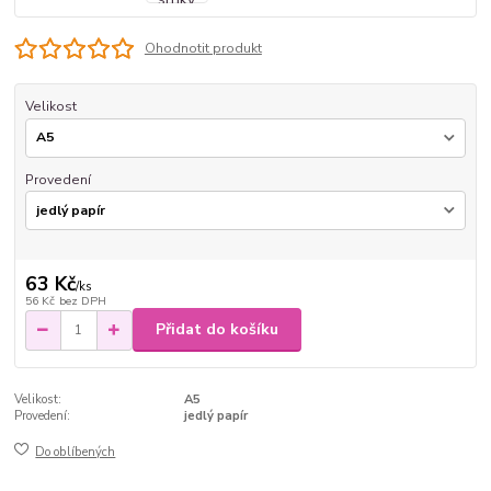
Ohodnotit produkt
Velikost
Provedení
63 Kč
/
ks
56 Kč
bez DPH
Přidat do košíku
Velikost:
A5
Provedení:
jedlý papír
Do oblíbených