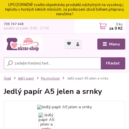
UPOZORNĚNÍ! zvažte objednávky produktů náchylných na vysokou
teplotu v horkých letních měsících, za poškození zboží během přepravy
neručíme !
0
ks
739 747 448
za
0 Kč
pondělí až pátek: 9:00 - 17:30
Menu
Hledat
Úvod
Jedlý papír
Pro myslivce
Jedlý papír A5 jelen a srnky
Jedlý papír A5 jelen a srnky