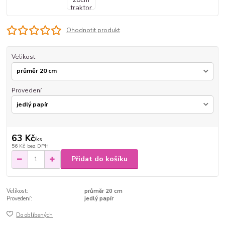
Ohodnotit produkt
Velikost
Provedení
63 Kč
/
ks
56 Kč
bez DPH
Přidat do košíku
Velikost:
průměr 20 cm
Provedení:
jedlý papír
Do oblíbených