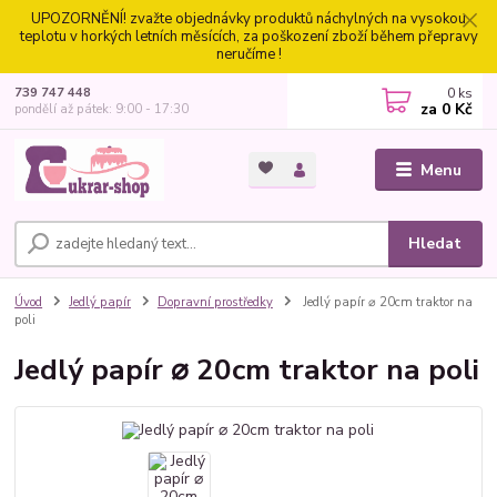
UPOZORNĚNÍ! zvažte objednávky produktů náchylných na vysokou
teplotu v horkých letních měsících, za poškození zboží během přepravy
neručíme !
0
ks
739 747 448
za
0 Kč
pondělí až pátek: 9:00 - 17:30
Menu
Hledat
Úvod
Jedlý papír
Dopravní prostředky
Jedlý papír ⌀ 20cm traktor na
poli
Jedlý papír ⌀ 20cm traktor na poli