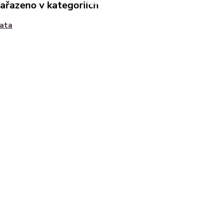
zařazeno v kategoriích
ata