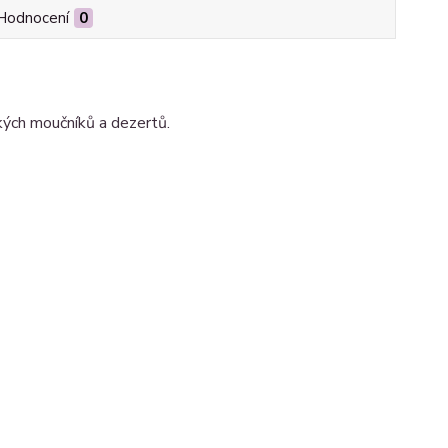
Hodnocení
0
dkých moučníků a dezertů.