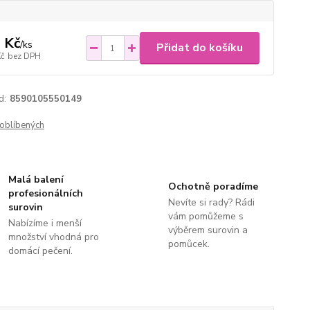
 Kč
/
ks
Přidat do košíku
Kč
bez DPH
d:
8590105550149
oblíbených
Malá balení
Ochotně poradíme
profesionálních
Nevíte si rady? Rádi
surovin
vám pomůžeme s
Nabízíme i menší
výběrem surovin a
množství vhodná pro
pomůcek.
domácí pečení.