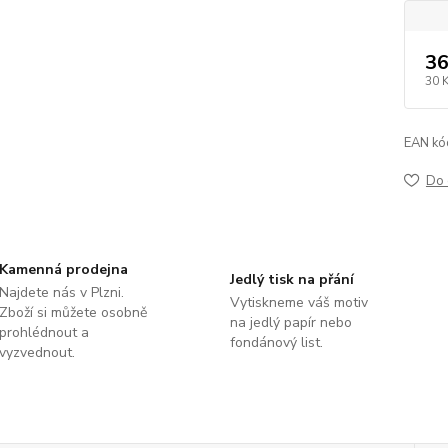
36
30 
EAN kó
Do 
Kamenná prodejna
Jedlý tisk na přání
Najdete nás v Plzni.
Vytiskneme váš motiv
Zboží si můžete osobně
na jedlý papír nebo
prohlédnout a
fondánový list.
vyzvednout.