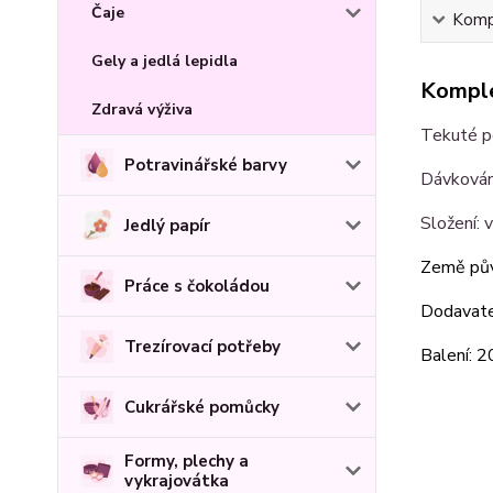
Čaje
Kompl
Gely a jedlá lepidla
Komple
Zdravá výživa
Tekuté po
Potravinářské barvy
Dávkování
Složení: 
Jedlý papír
Země pů
Práce s čokoládou
Dodavate
Trezírovací potřeby
Balení: 
Cukrářské pomůcky
Formy, plechy a
vykrajovátka