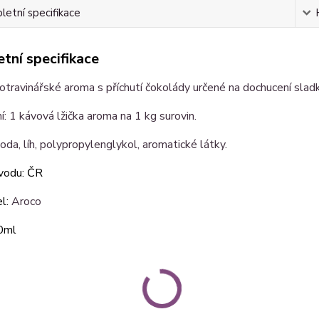
etní specifikace
tní specifikace
travinářské aroma s příchutí čokolády určené na dochucení sla
: 1 kávová lžička aroma na 1 kg surovin.
voda, líh, polypropylenglykol, aromatické látky.
vodu: ČR
l:
Aroco
20ml