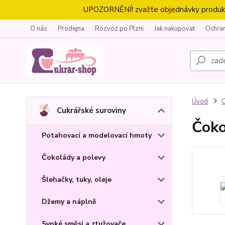
UPOZORNĚNÍ! zvažte objednávky produktů 
O nás
Prodejna
Rozvoz po Plzni
Jak nakupovat
Ochra
Úvod
C
Cukrářské suroviny
Čoko
Potahovací a modelovací hmoty
Čokolády a polevy
Šlehačky, tuky, oleje
Džemy a náplně
Sypké směsi a ztužovače