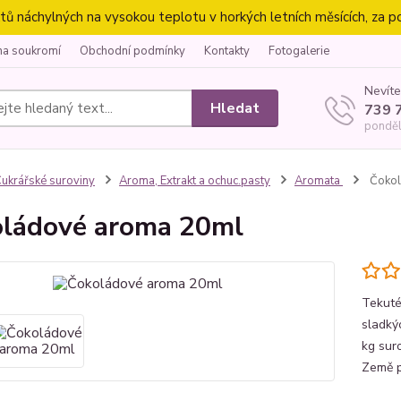
náchylných na vysokou teplotu v horkých letních měsících, za p
na soukromí
Obchodní podmínky
Kontakty
Fotogalerie
Nevíte
Hledat
739 
ponděl
ukrářské suroviny
Aroma, Extrakt a ochuc.pasty
Aromata
Čokol
ládové aroma 20ml
Tekuté
sladký
kg suro
Země p