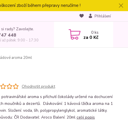
oškození zboží během přepravy neručíme !
Přihlášení
 si rady? Zavolejte.
0
ks
747 448
za
0 Kč
í až pátek: 9:00 - 17:30
ádové aroma 20ml
Ohodnotit produkt
 potravinářské aroma s příchutí čokolády určené na dochucení
ch moučníků a dezertů. Dávkování: 1 kávová lžička aroma na 1
vin. Složení: voda, líh, polypropylenglykol, aromatické látky.
ůvodu: ČR Dodavatel: Aroco Balení: 20ml
celý popis