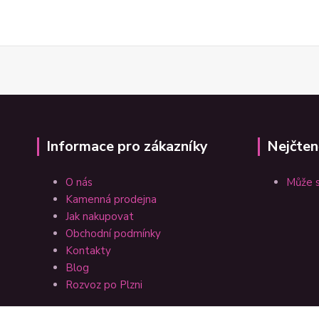
Informace pro zákazníky
Nejčten
O nás
Může s
Kamenná prodejna
Jak nakupovat
Obchodní podmínky
Kontakty
Blog
Rozvoz po Plzni