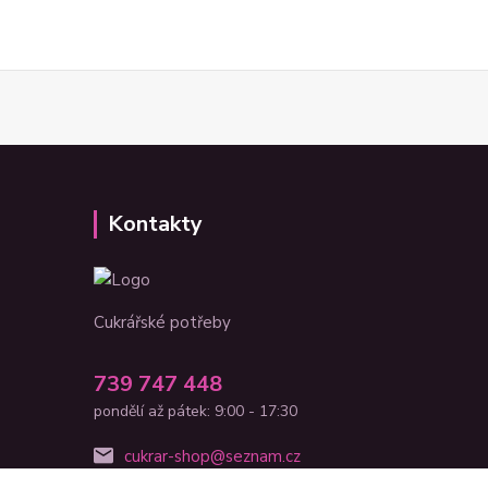
Kontakty
Cukrářské potřeby
739 747 448
pondělí až pátek: 9:00 - 17:30
cukrar-shop@seznam.cz