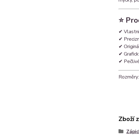
⭐ Pro
✔ Vlastní
✔ Precizn
✔ Originá
✔ Grafick
✔ Pečliv
Rozměry: 
Zboží 
Zápic