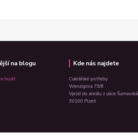
ější na blogu
Kde nás najdete
e hodit
Cukrářské potřeby
Wenzigova 79/8
Vjezd do areálu z ulice Šumavská
30100 Plzeň