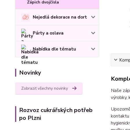
Zápich dvojčísla
Nejedlá dekorace na dort
Párty a oslava
Nabídka dle tématu
Kompl
Novinky
Komple
Zobrazit všechny novinky
Naše zápi
výrobky, 
Upozorněn
Rozvoz cukrářských potřeb
kontaktu 
po Plzni
hygienick
myčky, p