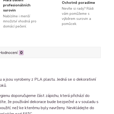
Malá balení
Ochotně poradíme
profesionálních
Nevíte si rady? Rádi
surovin
vám pomůžeme s
Nabízíme i menší
výběrem surovin a
množství vhodná pro
pomůcek.
domácí pečení.
Hodnocení
0
 a jsou vyrobeny z PLA plastu. Jedná se o dekorativní
obků.
gienu doporučujeme část zápichu, která přichází do
stíte, že používání dekorace bude bezpečné a v souladu s
 použití, než ke kterému byly navrženy. Nevkládejte do
teplotám nad 55°C.