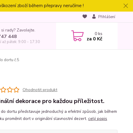
oškození zboží během přepravy neručíme !
Přihlášení
 si rady? Zavolejte.
0
ks
747 448
za
0 Kč
í až pátek: 9:00 - 17:30
o dortu č.5
Ohodnotit produkt
inální dekorace pro každou příležitost.
 do dortu představuje jednoduchý a efektní způsob, jak během
ku proměnit dort v originální slavnostní dezert.
celý popis