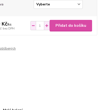
va
 Kč
/
ks
Přidat do košíku
Kč
bez DPH
oblíbených