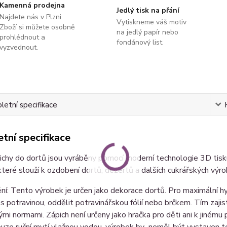
Kamenná prodejna
Jedlý tisk na přání
Najdete nás v Plzni.
Vytiskneme váš motiv
Zboží si můžete osobně
na jedlý papír nebo
prohlédnout a
fondánový list.
vyzvednout.
etní specifikace
tní specifikace
chy do dortů jsou vyráběny pomocí moderní technologie 3D tisku
které slouží k ozdobení dortů, dezertů a dalších cukrářských výr
í: Tento výrobek je určen jako dekorace dortů. Pro maximální hy
s potravinou, oddělit potravinářskou fólií nebo brčkem. Tím zaji
ými normami. Zápich není určeny jako hračka pro děti ani k jinému
ouze ruční mytí vlažnou vodou, výrobek by neměl být vystaven 