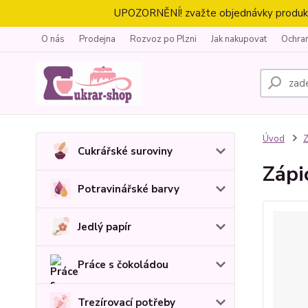
UPOZORNĚNÍ! zvažte objednávky produktů 
O nás
Prodejna
Rozvoz po Plzni
Jak nakupovat
Ochra
Úvod
Z
Cukrářské suroviny
Zápi
Potravinářské barvy
Jedlý papír
Práce s čokoládou
Trezírovací potřeby