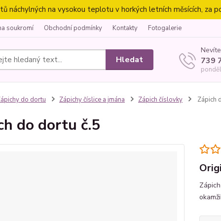
náchylných na vysokou teplotu v horkých letních měsících, za p
na soukromí
Obchodní podmínky
Kontakty
Fotogalerie
Nevíte
Hledat
739 
ponděl
ápichy do dortu
Zápichy číslice a jmána
Zápich číslovky
Zápich d
ch do dortu č.5
Orig
Zápich
okamži