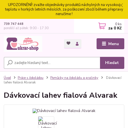
UPOZORNĚNÍ! zvažte objednávky produktů náchylných na vysokou
teplotu v horkých letních měsících, za poškození zboží během přepravy
neručíme !
0
ks
739 747 448
za
0 Kč
pondělí až pátek: 9:00 - 17:30
Menu
Hledat
Úvod
Práce s čokoládou
Pomůcky na čokoládu a pralinky
Dávkovací
lahev fialová Alvarak
Dávkovací lahev fialová Alvarak