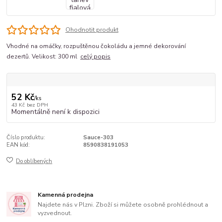
Ohodnotit produkt
Vhodné na omáčky, rozpuštěnou čokoládu a jemné dekorování
dezertů. Velikost: 300 ml
celý popis
52 Kč
/
ks
43 Kč
bez DPH
Momentálně není k dispozici
Číslo produktu:
Sauce-303
EAN kód:
8590838191053
Do oblíbených
Kamenná prodejna
Najdete nás v Plzni. Zboží si můžete osobně prohlédnout a
vyzvednout.