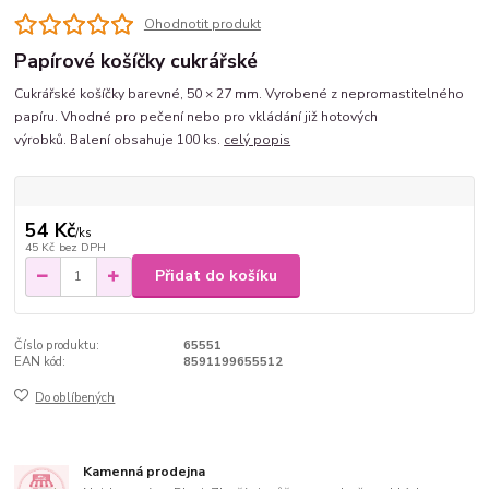
Ohodnotit produkt
Papírové košíčky cukrářské
Cukrářské košíčky barevné, 50 × 27 mm. Vyrobené z nepromastitelného
papíru. Vhodné pro pečení nebo pro vkládání již hotových
výrobků. Balení obsahuje 100 ks.
celý popis
54 Kč
/
ks
45 Kč
bez DPH
Přidat do košíku
Číslo produktu:
65551
EAN kód:
8591199655512
Do oblíbených
Kamenná prodejna