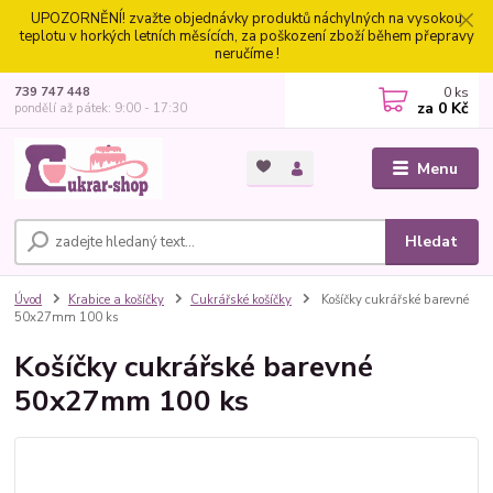
UPOZORNĚNÍ! zvažte objednávky produktů náchylných na vysokou
teplotu v horkých letních měsících, za poškození zboží během přepravy
neručíme !
0
ks
739 747 448
za
0 Kč
pondělí až pátek: 9:00 - 17:30
Menu
Hledat
Úvod
Krabice a košíčky
Cukrářské košíčky
Košíčky cukrářské barevné
50x27mm 100 ks
Košíčky cukrářské barevné
50x27mm 100 ks