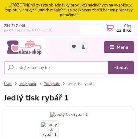
UPOZORNĚNÍ! zvažte objednávky produktů náchylných na vysokou
teplotu v horkých letních měsících, za poškození zboží během přepravy
neručíme !
0
ks
739 747 448
za
0 Kč
pondělí až pátek: 9:00 - 17:30
Menu
Hledat
Úvod
Jedlý papír
Pro rybáře
Jedlý tisk rybář 1
Jedlý tisk rybář 1