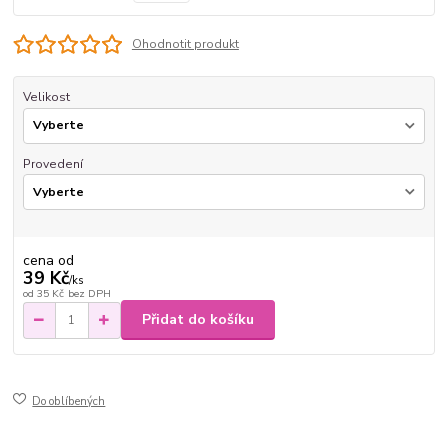
Ohodnotit produkt
Velikost
Provedení
cena od
39 Kč
/
ks
od
35 Kč
bez DPH
Přidat do košíku
Do oblíbených