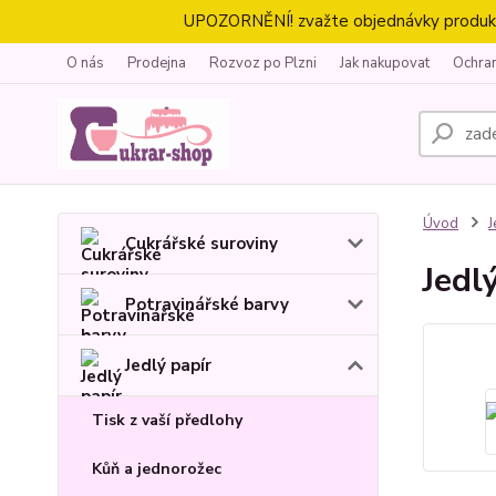
UPOZORNĚNÍ! zvažte objednávky produktů 
O nás
Prodejna
Rozvoz po Plzni
Jak nakupovat
Ochra
Úvod
J
Cukrářské suroviny
Jedl
Potravinářské barvy
Jedlý papír
Tisk z vaší předlohy
Kůň a jednorožec