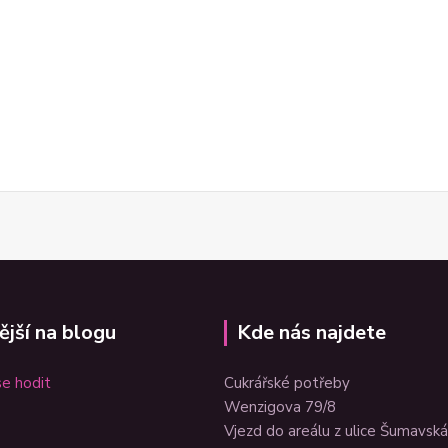
ější na blogu
Kde nás najdete
e hodit
Cukrářské potřeby
Wenzigova 79/8
Vjezd do areálu z ulice Šumavská