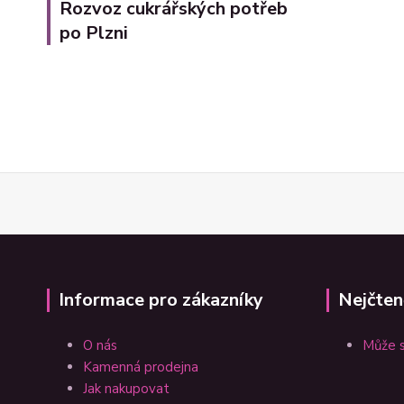
Rozvoz cukrářských potřeb
po Plzni
Informace pro zákazníky
Nejčten
O nás
Může s
Kamenná prodejna
Jak nakupovat