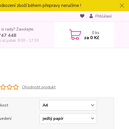
oškození zboží během přepravy neručíme !
Přihlášení
 si rady? Zavolejte.
0
ks
747 448
za
0 Kč
í až pátek: 9:00 - 17:30
Ohodnotit produkt
ikost
vedení