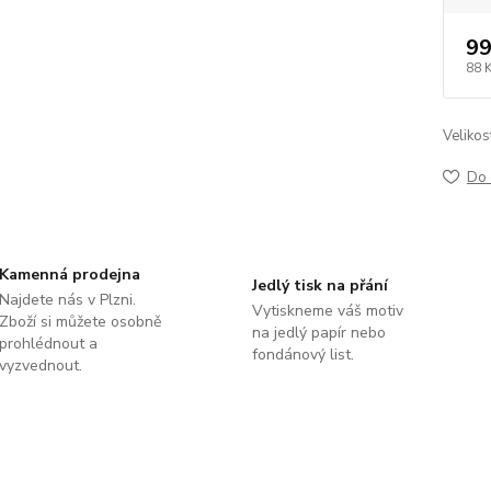
99
88 
Velikos
Do 
Kamenná prodejna
Jedlý tisk na přání
Najdete nás v Plzni.
Vytiskneme váš motiv
Zboží si můžete osobně
na jedlý papír nebo
prohlédnout a
fondánový list.
vyzvednout.