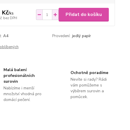
 Kč
/
ks
Přidat do košíku
Kč
bez DPH
t:
A4
Provedení:
jedlý papír
oblíbených
Malá balení
Ochotně poradíme
profesionálních
Nevíte si rady? Rádi
surovin
vám pomůžeme s
Nabízíme i menší
výběrem surovin a
množství vhodná pro
pomůcek.
domácí pečení.