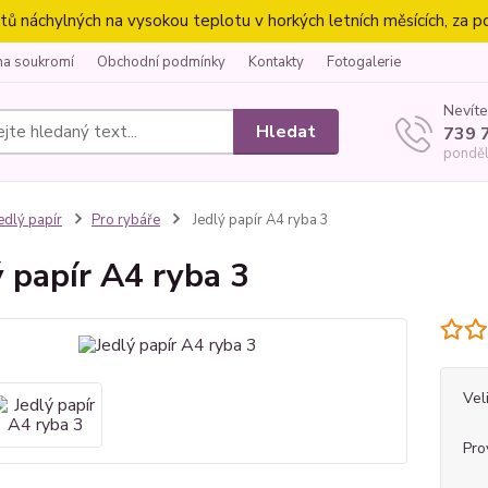
náchylných na vysokou teplotu v horkých letních měsících, za p
na soukromí
Obchodní podmínky
Kontakty
Fotogalerie
Nevíte
Hledat
739 
ponděl
edlý papír
Pro rybáře
Jedlý papír A4 ryba 3
ý papír A4 ryba 3
Vel
Pro