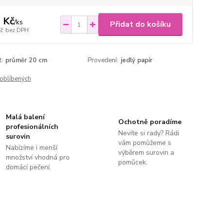
 Kč
/
ks
Přidat do košíku
Kč
bez DPH
t:
průměr 20 cm
Provedení:
jedlý papír
oblíbených
Malá balení
Ochotně poradíme
profesionálních
Nevíte si rady? Rádi
surovin
vám pomůžeme s
Nabízíme i menší
výběrem surovin a
množství vhodná pro
pomůcek.
domácí pečení.