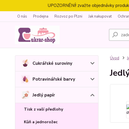
UPOZORNĚNÍ! zvažte objednávky produktů 
O nás
Prodejna
Rozvoz po Plzni
Jak nakupovat
Ochra
Úvod
J
Cukrářské suroviny
Jedl
Potravinářské barvy
Jedlý papír
Tisk z vaší předlohy
Kůň a jednorožec