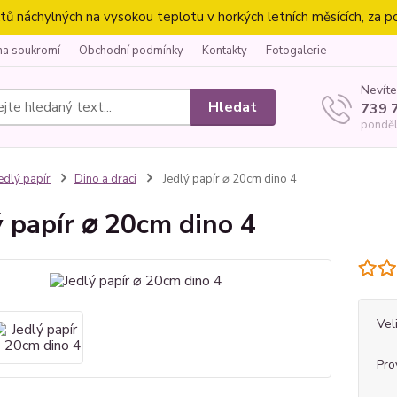
náchylných na vysokou teplotu v horkých letních měsících, za p
na soukromí
Obchodní podmínky
Kontakty
Fotogalerie
Nevíte
Hledat
739 
ponděl
edlý papír
Dino a draci
Jedlý papír ⌀ 20cm dino 4
ý papír ⌀ 20cm dino 4
Vel
Pro