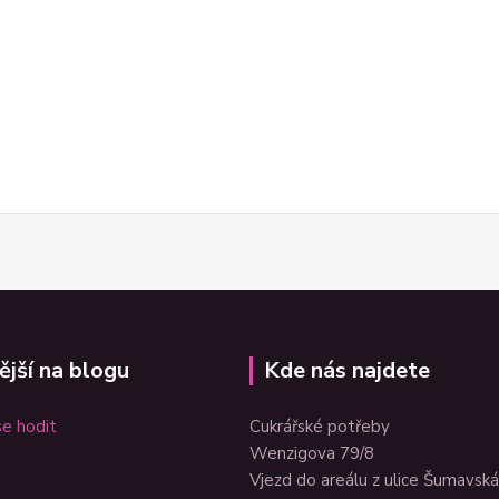
ější na blogu
Kde nás najdete
e hodit
Cukrářské potřeby
Wenzigova 79/8
Vjezd do areálu z ulice Šumavská