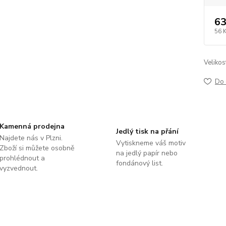
63
56 
Velikos
Do 
Kamenná prodejna
Jedlý tisk na přání
Najdete nás v Plzni.
Vytiskneme váš motiv
Zboží si můžete osobně
na jedlý papír nebo
prohlédnout a
fondánový list.
vyzvednout.