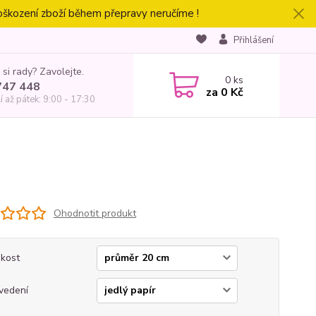
oškození zboží během přepravy neručíme !
Přihlášení
 si rady? Zavolejte.
0
ks
747 448
za
0 Kč
í až pátek: 9:00 - 17:30
Ohodnotit produkt
ikost
vedení