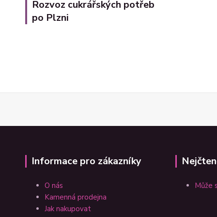
Rozvoz cukrářských potřeb
po Plzni
Informace pro zákazníky
Nejčten
O nás
Může s
Kamenná prodejna
Jak nakupovat