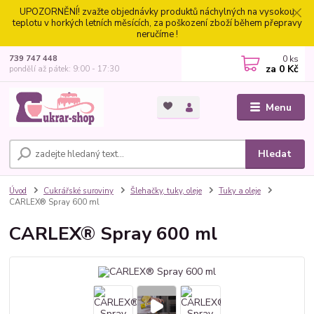
UPOZORNĚNÍ! zvažte objednávky produktů náchylných na vysokou
teplotu v horkých letních měsících, za poškození zboží během přepravy
neručíme !
0
ks
739 747 448
za
0 Kč
pondělí až pátek: 9:00 - 17:30
Menu
Hledat
Úvod
Cukrářské suroviny
Šlehačky, tuky, oleje
Tuky a oleje
CARLEX® Spray 600 ml
CARLEX® Spray 600 ml