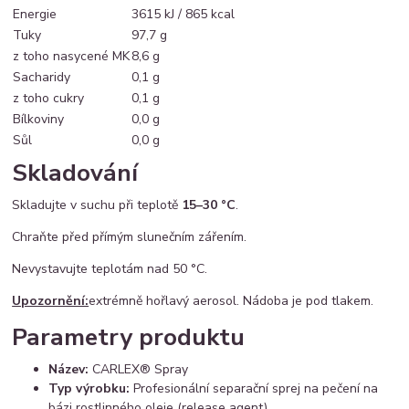
Energie
3615 kJ / 865 kcal
Tuky
97,7 g
z toho nasycené MK
8,6 g
Sacharidy
0,1 g
z toho cukry
0,1 g
Bílkoviny
0,0 g
Sůl
0,0 g
Skladování
Skladujte v suchu při teplotě
15–30 °C
.
Chraňte před přímým slunečním zářením.
Nevystavujte teplotám nad 50 °C.
Upozornění:
extrémně hořlavý aerosol. Nádoba je pod tlakem.
Parametry produktu
Název:
CARLEX® Spray
Typ výrobku:
Profesionální separační sprej na pečení na
bázi rostlinného oleje (release agent)