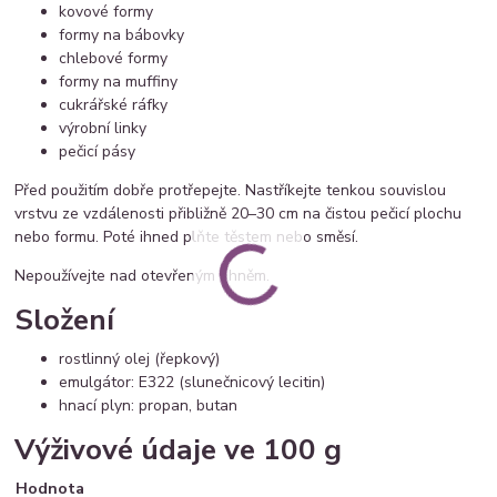
kovové formy
formy na bábovky
chlebové formy
formy na muffiny
cukrářské ráfky
výrobní linky
pečicí pásy
Před použitím dobře protřepejte. Nastříkejte tenkou souvislou
vrstvu ze vzdálenosti přibližně 20–30 cm na čistou pečicí plochu
nebo formu. Poté ihned plňte těstem nebo směsí.
Nepoužívejte nad otevřeným ohněm.
Složení
rostlinný olej (řepkový)
emulgátor: E322 (slunečnicový lecitin)
hnací plyn: propan, butan
Výživové údaje ve 100 g
Hodnota