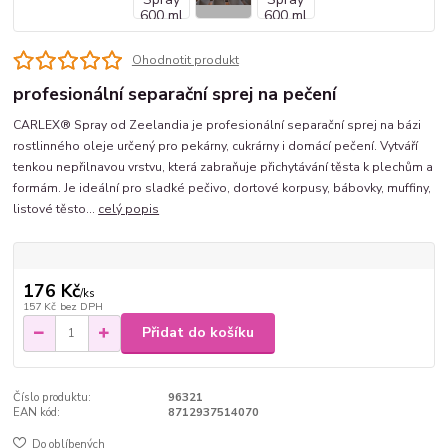
Ohodnotit produkt
profesionální separační sprej na pečení
CARLEX® Spray od Zeelandia je profesionální separační sprej na bázi
rostlinného oleje určený pro pekárny, cukrárny i domácí pečení. Vytváří
tenkou nepřilnavou vrstvu, která zabraňuje přichytávání těsta k plechům a
formám. Je ideální pro sladké pečivo, dortové korpusy, bábovky, muffiny,
listové těsto...
celý popis
176 Kč
/
ks
157 Kč
bez DPH
Přidat do košíku
Číslo produktu:
96321
EAN kód:
8712937514070
Do oblíbených