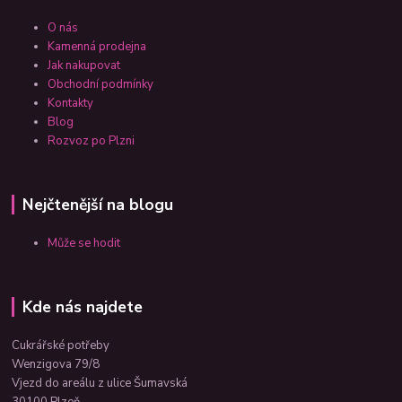
O nás
Kamenná prodejna
Jak nakupovat
Obchodní podmínky
Kontakty
Blog
Rozvoz po Plzni
Nejčtenější na blogu
Může se hodit
Kde nás najdete
Cukrářské potřeby
Wenzigova 79/8
Vjezd do areálu z ulice Šumavská
30100 Plzeň