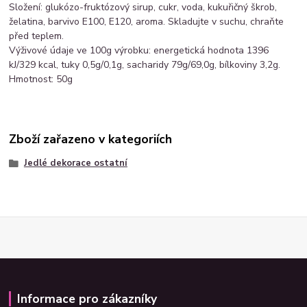
Složení: glukózo-fruktózový sirup, cukr, voda, kukuřičný škrob,
želatina, barvivo E100, E120, aroma. Skladujte v suchu, chraňte
před teplem.
Výživové údaje ve 100g výrobku: energetická hodnota 1396
kJ/329 kcal, tuky 0,5g/0,1g, sacharidy 79g/69,0g, bílkoviny 3,2g.
Hmotnost: 50g
Zboží zařazeno v kategoriích
Jedlé dekorace ostatní
Informace pro zákazníky