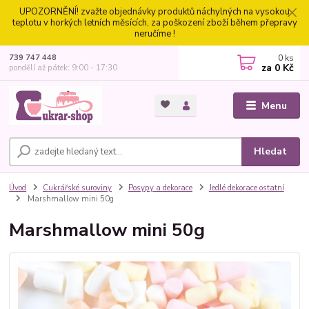
UPOZORNĚNÍ! zvažte objednávky produktů náchylných na vysokou
teplotu v horkých letních měsících, za poškození zboží během přepravy
neručíme !
0
ks
739 747 448
za
0 Kč
pondělí až pátek: 9:00 - 17:30
Menu
Hledat
Úvod
Cukrářské suroviny
Posypy a dekorace
Jedlé dekorace ostatní
Marshmallow mini 50g
Marshmallow mini 50g