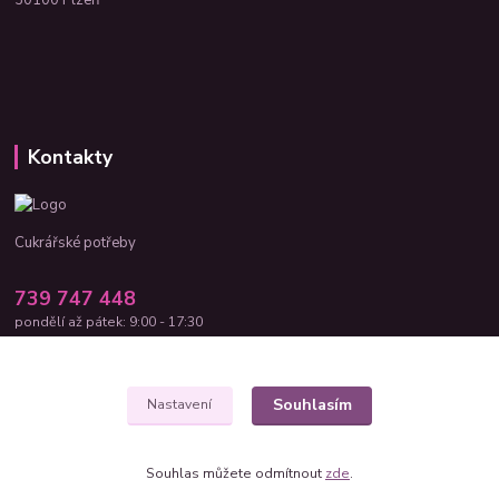
Kontakty
Cukrářské potřeby
739 747 448
pondělí až pátek: 9:00 - 17:30
cukrar-shop@seznam.cz
Souhlasím
Nastavení
Souhlas můžete odmítnout
zde
.
Vytvořeno na
Eshop-rychle.cz