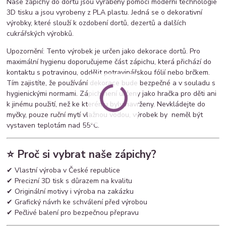
Naše zápichy do dortů jsou vyráběny pomocí moderní technologie
3D tisku a jsou vyrobeny z PLA plastu. Jedná se o dekorativní
výrobky, které slouží k ozdobení dortů, dezertů a dalších
cukrářských výrobků.
Upozornění: Tento výrobek je určen jako dekorace dortů. Pro
maximální hygienu doporučujeme část zápichu, která přichází do
kontaktu s potravinou, oddělit potravinářskou fólií nebo brčkem.
Tím zajistíte, že používání dekorace bude bezpečné a v souladu s
hygienickými normami. Zápich není určeny jako hračka pro děti ani
k jinému použití, než ke kterému byly navrženy. Nevkládejte do
myčky, pouze ruční mytí vlažnou vodou, výrobek by neměl být
vystaven teplotám nad 55°C.
⭐ Proč si vybrat naše zápichy?
✔ Vlastní výroba v České republice
✔ Precizní 3D tisk s důrazem na kvalitu
✔ Originální motivy i výroba na zakázku
✔ Grafický návrh ke schválení před výrobou
✔ Pečlivé balení pro bezpečnou přepravu