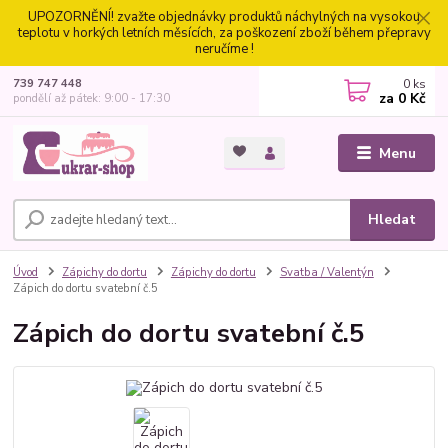
UPOZORNĚNÍ! zvažte objednávky produktů náchylných na vysokou
teplotu v horkých letních měsících, za poškození zboží během přepravy
neručíme !
0
ks
739 747 448
za
0 Kč
pondělí až pátek: 9:00 - 17:30
Menu
Hledat
Úvod
Zápichy do dortu
Zápichy do dortu
Svatba / Valentýn
Zápich do dortu svatební č.5
Zápich do dortu svatební č.5