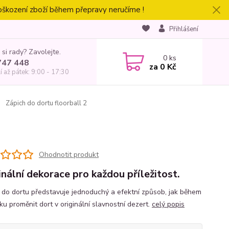
oškození zboží během přepravy neručíme !
Přihlášení
 si rady? Zavolejte.
0
ks
747 448
za
0 Kč
í až pátek: 9:00 - 17:30
Zápich do dortu floorball 2
Ohodnotit produkt
inální dekorace pro každou příležitost.
 do dortu představuje jednoduchý a efektní způsob, jak během
ku proměnit dort v originální slavnostní dezert.
celý popis