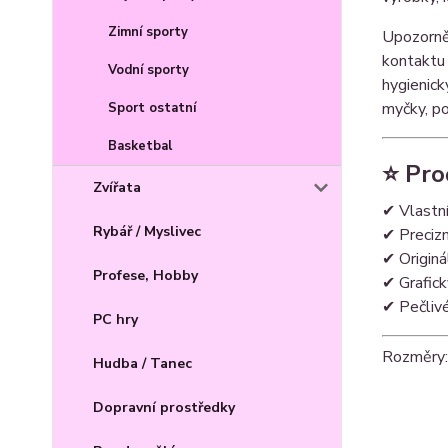
Zimní sporty
Upozorněn
kontaktu 
Vodní sporty
hygienick
myčky, p
Sport ostatní
Basketbal
⭐ Pro
Zvířata
✔ Vlastní
Rybář / Myslivec
✔ Precizn
✔ Originá
Profese, Hobby
✔ Grafick
✔ Pečliv
PC hry
Rozměry: 
Hudba / Tanec
Dopravní prostředky