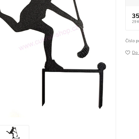
35
29 
Číslo p
Do 