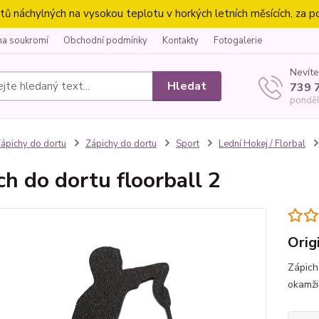
náchylných na vysokou teplotu v horkých letních měsících, za p
na soukromí
Obchodní podmínky
Kontakty
Fotogalerie
Nevíte
Hledat
739 
ponděl
ápichy do dortu
Zápichy do dortu
Sport
Lední Hokej / Florbal
ch do dortu floorball 2
Orig
Zápich
okamži