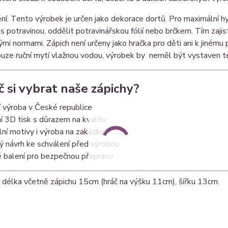
í: Tento výrobek je určen jako dekorace dortů. Pro maximální hy
s potravinou, oddělit potravinářskou fólií nebo brčkem. Tím zaji
ými normami. Zápich není určeny jako hračka pro děti ani k jinému
ouze ruční mytí vlažnou vodou, výrobek by neměl být vystaven 
č si vybrat naše zápichy?
 výroba v České republice
í 3D tisk s důrazem na kvalitu
lní motivy i výroba na zakázku
ý návrh ke schválení před výrobou
é balení pro bezpečnou přepravu
délka včetně zápichu 15cm (hráč na výšku 11cm), šířku 13cm.