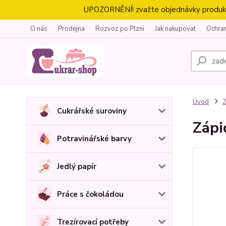
UPOZORNĚNÍ! zvažte objednávky produktů 
O nás
Prodejna
Rozvoz po Plzni
Jak nakupovat
Ochra
Úvod
Z
Cukrářské suroviny
Zápi
Potravinářské barvy
Jedlý papír
Práce s čokoládou
Trezírovací potřeby