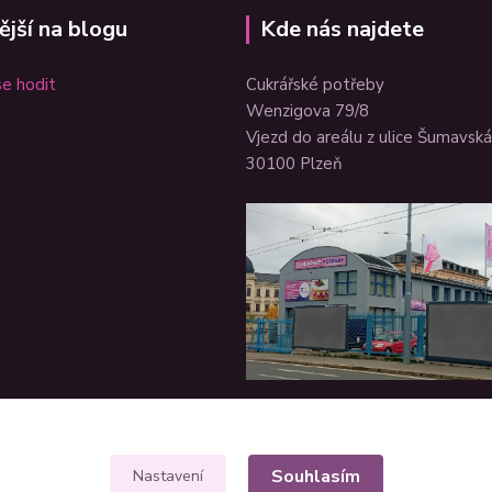
ější na blogu
Kde nás najdete
e hodit
Cukrářské potřeby
Wenzigova 79/8
Vjezd do areálu z ulice Šumavská
30100 Plzeň
Souhlasím
Nastavení