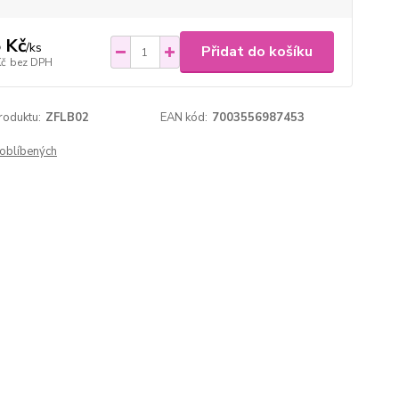
 Kč
/
ks
Přidat do košíku
Kč
bez DPH
roduktu:
ZFLB02
EAN kód:
7003556987453
oblíbených