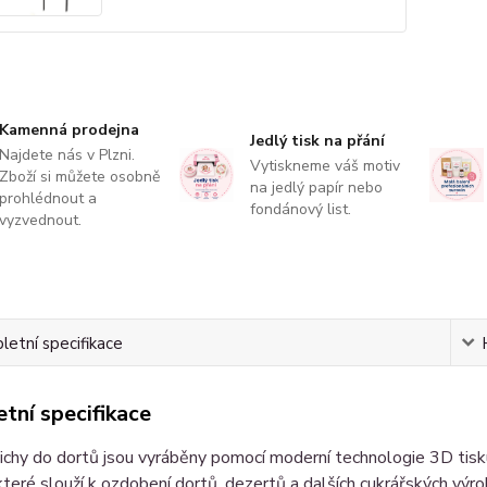
Kamenná prodejna
Jedlý tisk na přání
Najdete nás v Plzni.
Vytiskneme váš motiv
Zboží si můžete osobně
na jedlý papír nebo
prohlédnout a
fondánový list.
vyzvednout.
etní specifikace
tní specifikace
chy do dortů jsou vyráběny pomocí moderní technologie 3D tisku
které slouží k ozdobení dortů, dezertů a dalších cukrářských výr