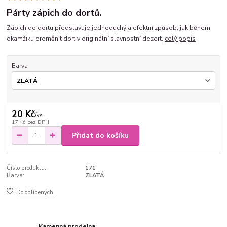
Párty zápich do dortů.
Zápich do dortu představuje jednoduchý a efektní způsob, jak během
okamžiku proměnit dort v originální slavnostní dezert.
celý popis
Barva
20 Kč
/
ks
17 Kč
bez DPH
Přidat do košíku
Číslo produktu:
171
Barva:
ZLATÁ
Do oblíbených
Kamenná prodejna