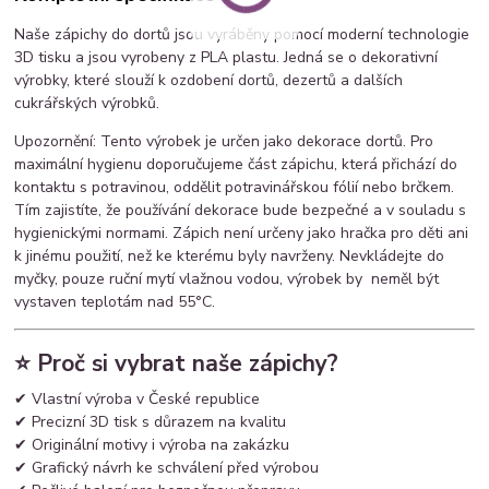
Naše zápichy do dortů jsou vyráběny pomocí moderní technologie
3D tisku a jsou vyrobeny z PLA plastu. Jedná se o dekorativní
výrobky, které slouží k ozdobení dortů, dezertů a dalších
cukrářských výrobků.
Upozornění: Tento výrobek je určen jako dekorace dortů. Pro
maximální hygienu doporučujeme část zápichu, která přichází do
kontaktu s potravinou, oddělit potravinářskou fólií nebo brčkem.
Tím zajistíte, že používání dekorace bude bezpečné a v souladu s
hygienickými normami. Zápich není určeny jako hračka pro děti ani
k jinému použití, než ke kterému byly navrženy. Nevkládejte do
myčky, pouze ruční mytí vlažnou vodou, výrobek by neměl být
vystaven teplotám nad 55°C.
⭐ Proč si vybrat naše zápichy?
✔ Vlastní výroba v České republice
✔ Precizní 3D tisk s důrazem na kvalitu
✔ Originální motivy i výroba na zakázku
✔ Grafický návrh ke schválení před výrobou