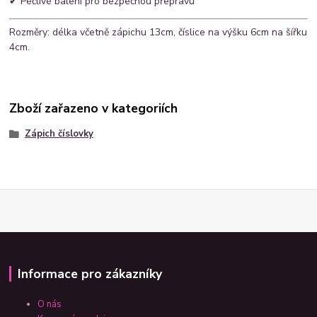
✔ Pečlivé balení pro bezpečnou přepravu
Rozměry: délka včetně zápichu 13cm, číslice na výšku 6cm na šířku
4cm.
Zboží zařazeno v kategoriích
Zápich číslovky
Informace pro zákazníky
O nás