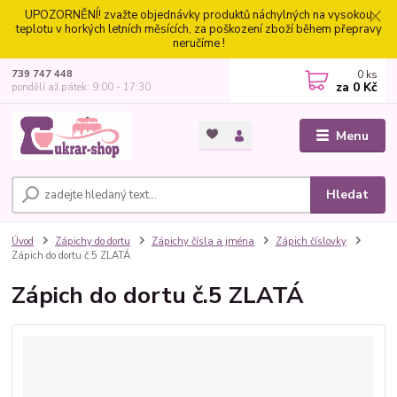
UPOZORNĚNÍ! zvažte objednávky produktů náchylných na vysokou
teplotu v horkých letních měsících, za poškození zboží během přepravy
neručíme !
0
ks
739 747 448
za
0 Kč
pondělí až pátek: 9:00 - 17:30
Menu
Hledat
Úvod
Zápichy do dortu
Zápichy čísla a jména
Zápich číslovky
Zápich do dortu č.5 ZLATÁ
Zápich do dortu č.5 ZLATÁ