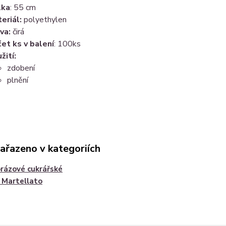
lka
: 55 cm
eriál:
polyethylen
va:
čirá
et ks v balení
: 100ks
žití:
zdobení
plnění
zařazeno v kategoriích
rázové cukrářské
 Martellato