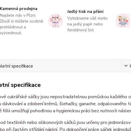
Kamenná prodejna
Jedlý tisk na přání
Najdete nás v Plzni.
Vytiskneme váš motiv
Zboží si můžete osobně
na jedlý papír nebo
prohlédnout a
fondánový list.
vyzvednout.
etní specifikace
tní specifikace
vé cukrářské sáčky jsou nepostradatelnou pomůckou každého cuk
dávkování a zdobení krémů, šlehačky, ganache, odpalovaného tě
é fólii umožňují pohodlnou a hygienickou práci bez nutnosti násle
 od textilních nebo silikonových sáčků jsou určeny pro jednorázov
o při častém střídání náplní. Po dokončení práce sáček jednod