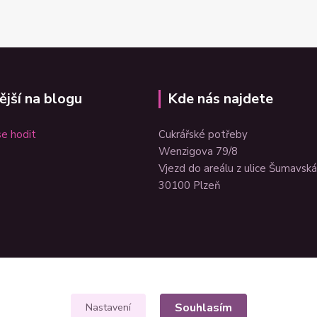
ější na blogu
Kde nás najdete
e hodit
Cukrářské potřeby
Wenzigova 79/8
Vjezd do areálu z ulice Šumavská
30100 Plzeň
Souhlasím
Nastavení