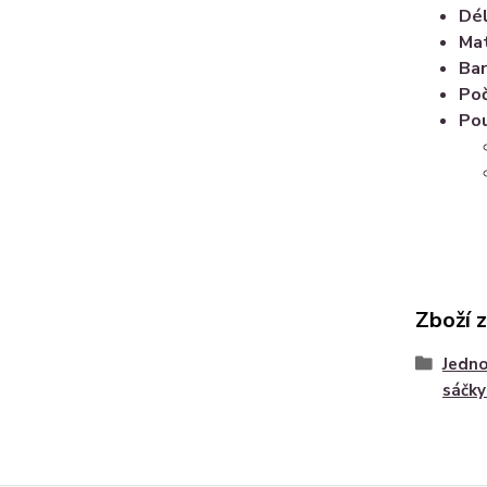
Dé
Mat
Bar
Poč
Pou
Zboží 
Jedno
sáčky