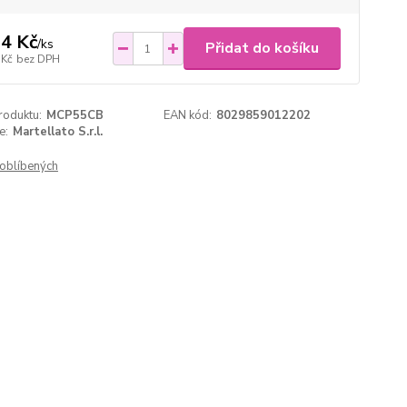
4 Kč
/
ks
Přidat do košíku
 Kč
bez DPH
roduktu:
MCP55CB
EAN kód:
8029859012202
e:
Martellato S.r.l.
oblíbených