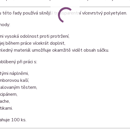
 této řady používá silnější transparentní vícevrstvý polyetylen.
hody:
mi vysoká odolnost proti protržení,
 jej během práce vícekrát doplnit,
hledný materiál umožňuje okamžitě vidět obsah sáčku.
blíbený při práci s:
tými náplněmi,
mborovou kaší,
alovaným těstem,
cipánem,
ache,
tikami.
ahuje 100 ks.