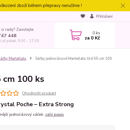
oškození zboží během přepravy neručíme !
Přihlášení
 si rady? Zavolejte.
0
ks
747 448
za
0 Kč
í až pátek: 9:00 - 17:30
áčky Martellato
Sáčky jednorázové Martellato čiré 55 cm 100
5 cm 100 ks
Ohodnotit produkt
ystal Poche – Extra Strong
nější jednorázový sáček.
celý popis