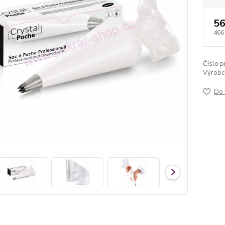
56
466
Číslo p
Výrobc
Do 