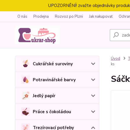
UPOZORNĚNÍ! zvažte objednávky produktů 
O nás
Prodejna
Rozvoz po Plzni
Jak nakupovat
Ochra
Úvod
T
Cukrářské suroviny
ks
Sáčk
Potravinářské barvy
Jedlý papír
Práce s čokoládou
Trezírovací potřeby