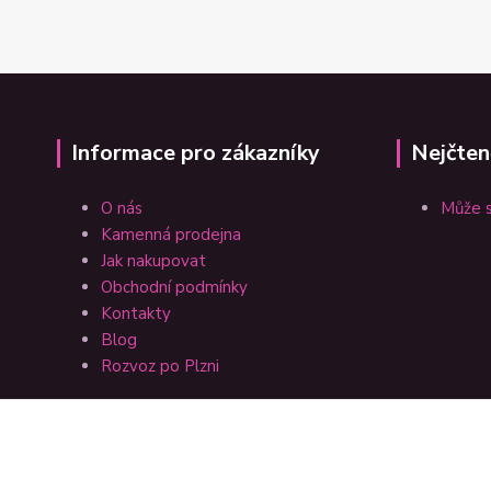
Informace pro zákazníky
Nejčten
O nás
Může s
Kamenná prodejna
Jak nakupovat
Obchodní podmínky
Kontakty
Blog
Rozvoz po Plzni