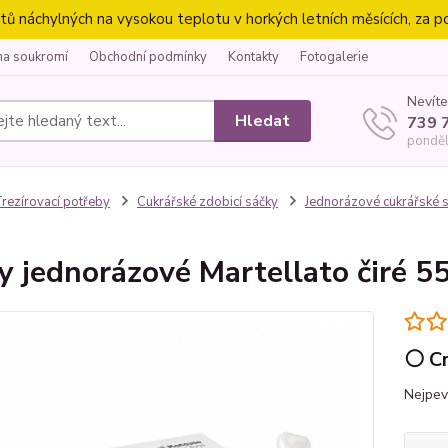
náchylných na vysokou teplotu v horkých letních měsících, za p
na soukromí
Obchodní podmínky
Kontakty
Fotogalerie
Nevíte
Hledat
739 
ponděl
rezírovací potřeby
Cukrářské zdobicí sáčky
Jednorázové cukrářské s
y jednorázové Martellato čiré 5
⚪ Cr
Nejpev