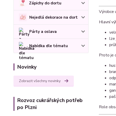
Zápichy do dortu
Výrobce u
Nejedlá dekorace na dort
Hlavní vý
Párty a oslava
vel
lze
prů
Nabídka dle tématu
Proto je o
hus
Novinky
bra
odp
Zobrazit všechny novinky
mar
gan
paš
Rozvoz cukrářských potřeb
po Plzni
Role obs