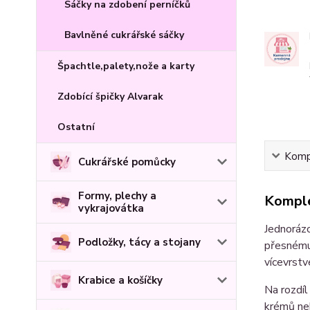
Sáčky na zdobení perníčků
Bavlněné cukrářské sáčky
Špachtle,palety,nože a karty
Zdobící špičky Alvarak
Ostatní
Kompl
Cukrářské pomůcky
Formy, plechy a
Komple
vykrajovátka
Jednorázo
Podložky, tácy a stojany
přesnému 
vícevrstv
Krabice a košíčky
Na rozdíl
krémů neb