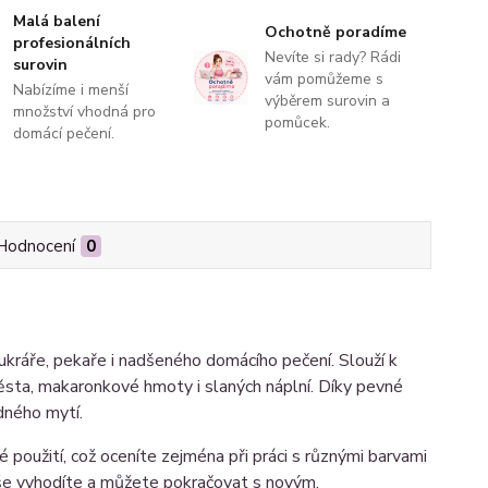
Malá balení
Ochotně poradíme
profesionálních
Nevíte si rady? Rádi
surovin
vám pomůžeme s
Nabízíme i menší
výběrem surovin a
množství vhodná pro
pomůcek.
domácí pečení.
Hodnocení
0
ráře, pekaře i nadšeného domácího pečení. Slouží k
sta, makaronkové hmoty i slaných náplní. Díky pevné
dného mytí.
é použití, což oceníte zejména při práci s různými barvami
uše vyhodíte a můžete pokračovat s novým.