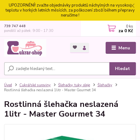
UPOZORNĚNÍ! zvažte objednávky produktů náchylných na vysokou
teplotu v horkých letních měsících, za poškození zboží během přepravy
neručíme !
0
ks
739 747 448
za
0 Kč
pondělí až pátek: 9:00 - 17:30
Menu
Hledat
Úvod
Cukrářské suroviny
Šlehačky, tuky, oleje
Šlehačky
Rostlinná šlehačka neslazená 1litr - Master Gourmet 34
Rostlinná šlehačka neslazená
1litr - Master Gourmet 34