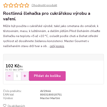
Ohodnotit produkt
Rostlinná šlehačka pro cukrářskou výrobu a
vaření.
Může být použita v cukrářské výrobě, také jako smetana do omáček, k
těstovinám, masu, k luštěninám, a dalším jídlům.Před šleháním chlaďte
šlehačku na teplotu +5 až +10 °C, osladit podle chuti a šlehat střední
rychlost až dosáhnete žádanou konzistenci. Master Gourmet v
našlehaném stavu drží tvar a ob...
celý popis
102 Kč
/
ks
91 Kč
bez DPH
Přidat do košíku
Číslo produktu:
AV29AA
EAN kód:
8003180018751
Výrobce:
Master Martini
Do oblíbených