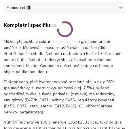
Hodnocení
0
Kompletní specifikace
Může být použita v cukrářské výrobě, také jako smetana do
omáček, k těstovinám, masu, k luštěninám, a dalším jídlům.
Před šleháním chlaďte šlehačku na teplotu +5 až +10 °C, osladit
podle chuti a šlehat střední rychlost až dosáhnete žádanou
konzistenci. Master Gourmet v našlehaném stavu drží tvar a
objem po dlouhou dobu.
Složení: voda, plně hydrogenované rostlinné olej a tuky 26%
(palmojádrový, slunečnicový), palmový olej (7,5%), sušené
odstředěné mléko, sušené podmáslí (z mléka), maltodextriny,
emugátory (E472b, E471, lecitiny, E435), regulátory kyselosti
(E452i, E332), stabilizátory (E412, E410), sůl, přírodní aroma,
barvivo (betakaroten).
Nutriční hodnoty ve 100 g: energie 1362 kJ/331 kcal, tuky 34 g (z
toho nasycené 30 g), sacharidy 3,0 g (z toho cukry 3,0 g), bílkoviny