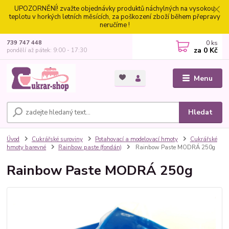
UPOZORNĚNÍ! zvažte objednávky produktů náchylných na vysokou
teplotu v horkých letních měsících, za poškození zboží během přepravy
neručíme !
0
ks
739 747 448
za
0 Kč
pondělí až pátek: 9:00 - 17:30
Menu
Hledat
Úvod
Cukrářské suroviny
Potahovací a modelovací hmoty
Cukrářské
hmoty barevné
Rainbow paste (fondán)
Rainbow Paste MODRÁ 250g
Rainbow Paste MODRÁ 250g