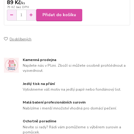
89 Kč
/
ks
79 Kč
bez DPH
Přidat do košíku
Do oblíbených
Kamenná prodejna
Najdete nás v Plzni. Zboží si můžete osobně prohlédnout a
vyzvednout.
Jedlý tisk na přání
Vytiskneme váš motiv na jedlý papír nebo fondánový list.
Malá balení profesionálních surovin
Nabízíme i menší množství vhodná pro domácí pečení.
Ochotně poradíme
Nevíte si rady? Rádi vám pomůžeme s výběrem surovin a
pomůcek.