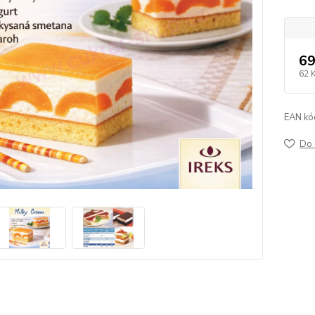
69
62 
EAN kó
Do 