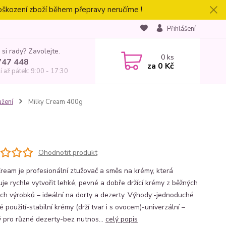
oškození zboží během přepravy neručíme !
Přihlášení
 si rady? Zavolejte.
0
ks
747 448
za
0 Kč
í až pátek: 9:00 - 17:30
užení
Milky Cream 400g
Ohodnotit produkt
Cream je profesionální ztužovač a směs na krémy, která
je rychle vytvořit lehké, pevné a dobře držící krémy z běžných
ch výrobků – ideální na dorty a dezerty. Výhody:-jednoduché
é použití-stabilní krémy (drží tvar i s ovocem)-univerzální –
 pro různé dezerty-bez nutnos...
celý popis