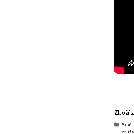
Zboží 
Směsi
ztuže