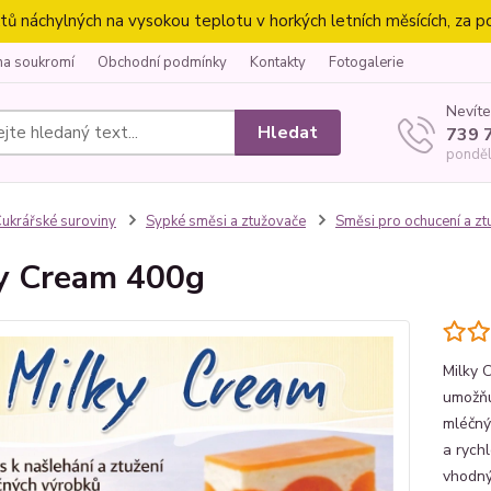
náchylných na vysokou teplotu v horkých letních měsících, za p
na soukromí
Obchodní podmínky
Kontakty
Fotogalerie
Nevíte
Hledat
739 
ponděl
ukrářské suroviny
Sypké směsi a ztužovače
Směsi pro ochucení a zt
y Cream 400g
Milky 
umožňu
mléčný
a rychl
vhodný