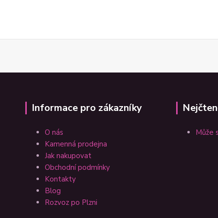
Informace pro zákazníky
Nejčten
O nás
Může s
Kamenná prodejna
Jak nakupovat
Obchodní podmínky
Kontakty
Blog
Rozvoz po Plzni