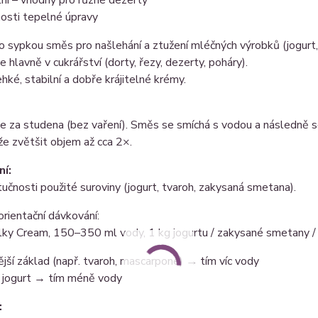
osti tepelné úpravy
o sypkou směs pro našlehání a ztužení mléčných výrobků (jogurt
e hlavně v cukrářství (dorty, řezy, dezerty, poháry).
ehké, stabilní a dobře krájitelné krémy.
e za studena (bez vaření). Směs se smíchá s vodou a následně 
e zvětšit objem až cca 2×.
ní:
 tučnosti použité suroviny (jogurt, tvaroh, zakysaná smetana).
orientační dávkování:
ky Cream, 150–350 ml vody, 1 kg jogurtu / zakysané smetany / t
ější základ (např. tvaroh, mascarpone) → tím víc vody
í jogurt → tím méně vody
: