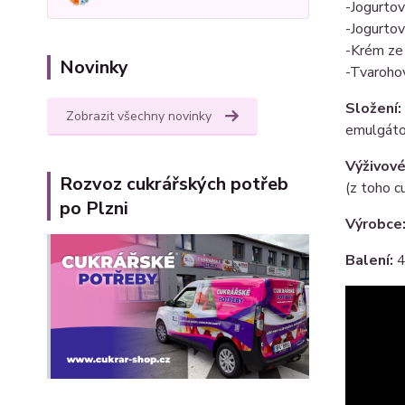
-Jogurtov
-Jogurtov
-Krém ze
Novinky
-Tvaroho
Složení:
Zobrazit všechny novinky
emulgáto
Výživové
Rozvoz cukrářských potřeb
(z toho cu
po Plzni
Výrobce
Balení:
4