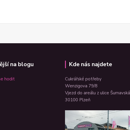
ější na blogu
Kde nás najdete
e hodit
Cukrářské potřeby
Wenzigova 79/8
Vjezd do areálu z ulice Šumavská
30100 Plzeň