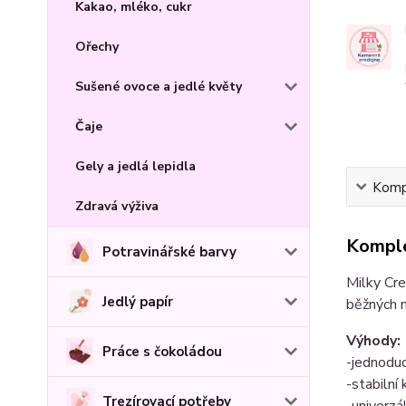
Kakao, mléko, cukr
Ořechy
Sušené ovoce a jedlé květy
Čaje
Gely a jedlá lepidla
Kompl
Zdravá výživa
Komple
Potravinářské barvy
Milky Cre
Jedlý papír
běžných m
Výhody:
Práce s čokoládou
-jednoduc
-stabilní
Trezírovací potřeby
-univerzá