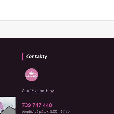
Kontakty
Cukrářské potřeby
739 747 448
pondělí až pátek: 9:00 - 17:30