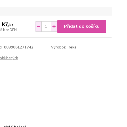
 Kč
/
ks
Přidat do košíku
Kč
bez DPH
d:
8099061271742
Výrobce:
Ireks
oblíbených