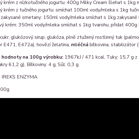
ý krém z nízkotučného jogurtu: 400g Milky Cream šlehat s 1kg n
ý krém z tučného jogurtu: smíchat 100ml vody/mleka s 1kg tučné
 zakysané smetany: 150ml vody/mleka smíchat s 1kg zakysané s
vý krém: 350ml vody/mleka smíchat s 1kg tvarohu, přidat 400g 
cukr, glukózový sirup, glukóza, plně ztužený rostlinný tuk (pal
r E471, E472a), hovězí želatina,
mléčná
bílkovina, stabilizátor
 hodnoty na 100g výrobku:
1967kJ / 471 kcal, Tuky: 15,7 g z
kry 61,2 g), Bílkoviny: 4 g, Sůl: 0,3 g.
:
IREKS ENZYMA
00g