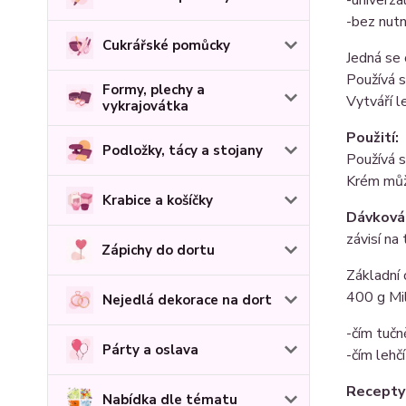
-bez nutn
Cukrářské pomůcky
Jedná se 
Používá s
Formy, plechy a
Vytváří l
vykrajovátka
Použití:
Podložky, tácy a stojany
Používá s
Krém můž
Krabice a košíčky
Dávková
závisí na
Zápichy do dortu
Základní 
400 g Mil
Nejedlá dekorace na dort
-čím tučn
Párty a oslava
-čím lehč
Recepty
Nabídka dle tématu